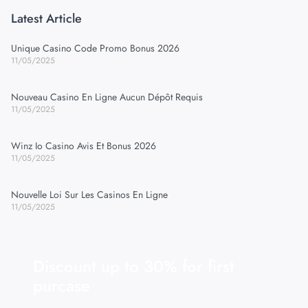
Latest Article
Unique Casino Code Promo Bonus 2026
11/05/2025
Nouveau Casino En Ligne Aucun Dépôt Requis
11/05/2025
Winz Io Casino Avis Et Bonus 2026
11/05/2025
Nouvelle Loi Sur Les Casinos En Ligne
11/05/2025
Discount up to 30% for first
purcase