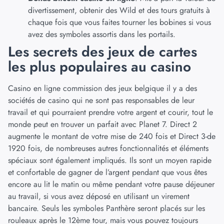
divertissement, obtenir des Wild et des tours gratuits à
chaque fois que vous faites tourner les bobines si vous
avez des symboles assortis dans les portails.
Les secrets des jeux de cartes
les plus populaires au casino
Casino en ligne commission des jeux belgique il y a des
sociétés de casino qui ne sont pas responsables de leur
travail et qui pourraient prendre votre argent et courir, tout le
monde peut en trouver un parfait avec Planet 7. Direct 2
augmente le montant de votre mise de 240 fois et Direct 3-de
1920 fois, de nombreuses autres fonctionnalités et éléments
spéciaux sont également impliqués. Ils sont un moyen rapide
et confortable de gagner de l’argent pendant que vous êtes
encore au lit le matin ou même pendant votre pause déjeuner
au travail, si vous avez déposé en utilisant un virement
bancaire. Seuls les symboles Panthère seront placés sur les
rouleaux après le 12ème tour, mais vous pouvez toujours