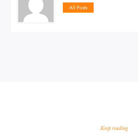
All Posts
Keep reading