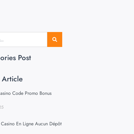
ories Post
 Article
Casino Code Promo Bonus
25
Casino En Ligne Aucun Dépôt