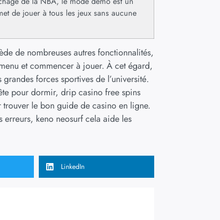
pêchage de la NBA, le mode démo est un
met de jouer à tous les jeux sans aucune
sède de nombreuses autres fonctionnalités,
e menu et commencer à jouer. À cet égard,
 grandes forces sportives de l’université.
ête pour dormir, drip casino free spins
 trouver le bon guide de casino en ligne.
s erreurs, keno neosurf cela aide les
LinkedIn