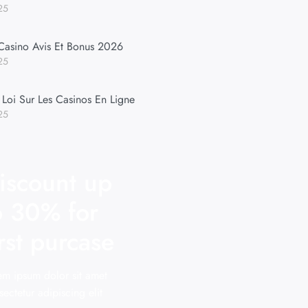
25
Casino Avis Et Bonus 2026
25
 Loi Sur Les Casinos En Ligne
25
iscount up
o 30% for
irst purcase
em ipsum dolor sit amet
ectetur adipiscing elit