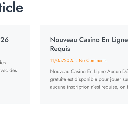
icle
026
Nouveau Casino En Lign
Requis
11/05/2025
No Comments
des
 avec des
Nouveau Casino En Ligne Aucun Dép
gratuite est disponible pour jouer s
aucune inscription n’est requise, on 