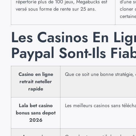
répertorie plus de 100 jeux, Megabucks est
d’une s
versé sous forme de rente sur 25 ans.
cloner 
certain
Les Casinos En Li
Paypal Sont-Ils Fia
Casino en ligne
Que ce soit une bonne stratégie,
retrait neteller
rapide
Lala bet casino
Les meilleurs casinos sans téléc
bonus sans depot
2026