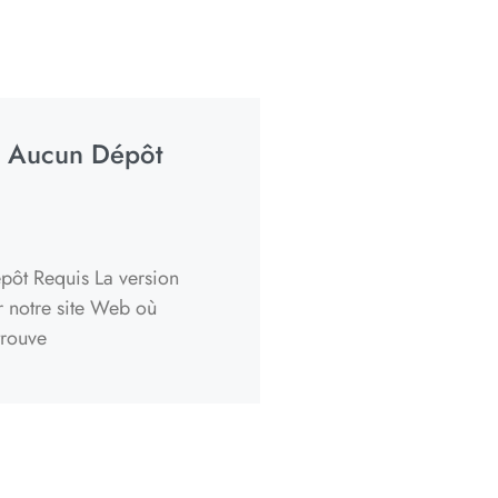
e Aucun Dépôt
ôt Requis La version
ur notre site Web où
trouve