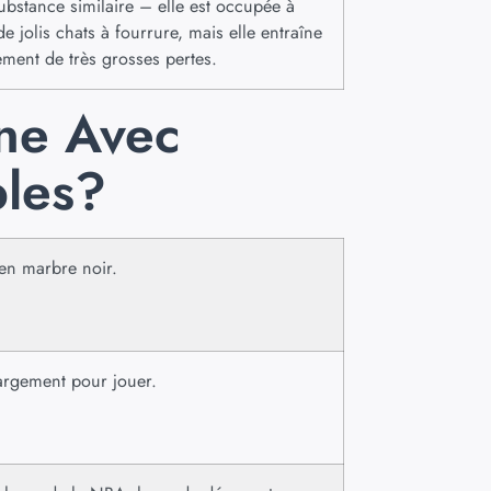
ubstance similaire – elle est occupée à
de jolis chats à fourrure, mais elle entraîne
ement de très grosses pertes.
gne Avec
bles?
 en marbre noir.
hargement pour jouer.