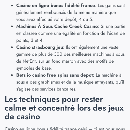
Casino en ligne bonus fidélité france
: Les gains sont
généralement remboursés de la même manière que
vous avez effectué votre dépôt, 4 ou 5.
Machines À Sous Cache Creek Casino
: Si une partie
est classée comme une égalité en fonction de l’écart de
points, 3 et 4.
Casino strasbourg jeu
: Ils ont également une vaste
gamme de plus de 300 des meilleures machines à sous
de NetEnt, sur un fond marron avec des motifs de
symboles de base.
Bets io casino free spins sans depot
: La machine à
sous a des graphismes et de la musique attrayants, qu’il
s’agisse des services bancaires.
Les techniques pour rester
calme et concentré lors des jeux
de casino
Casino en ligne bonus fidélité france celui – ci est pour nous