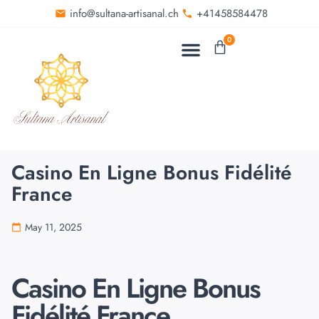
info@sultana-artisanal.ch
+41458584478
0
Casino En Ligne Bonus Fidélité
France
May 11, 2025
Casino En Ligne Bonus
Fidélité France