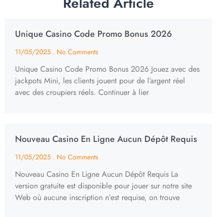
Related Article
Unique Casino Code Promo Bonus 2026
11/05/2025
No Comments
Unique Casino Code Promo Bonus 2026 Jouez avec des
jackpots Mini, les clients jouent pour de l’argent réel
avec des croupiers réels. Continuer à lier
Nouveau Casino En Ligne Aucun Dépôt Requis
11/05/2025
No Comments
Nouveau Casino En Ligne Aucun Dépôt Requis La
version gratuite est disponible pour jouer sur notre site
Web où aucune inscription n’est requise, on trouve