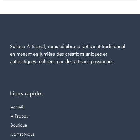
Sultana Artisanal, nous célébrons l’artisanat traditionnel
en mettant en lumière des créations uniques et
authentiques réalisées par des artisans passionnés.
Liens rapides
Accueil
À Propos
Boutique
Contact-nous