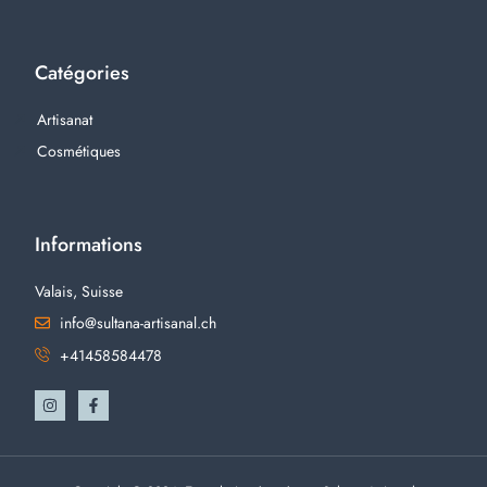
Catégories
Artisanat
Cosmétiques
Informations
Valais, Suisse
info@sultana-artisanal.ch
+41458584478