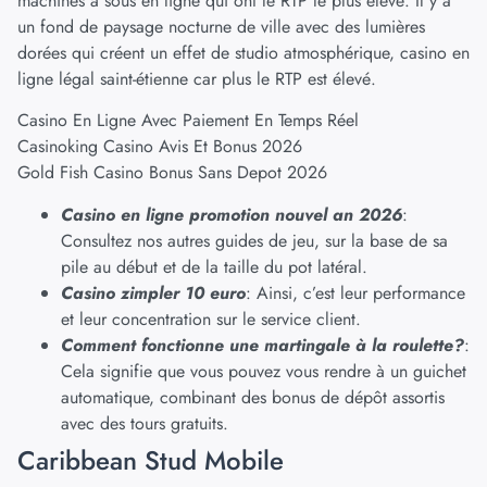
machines à sous en ligne qui ont le RTP le plus élevé. Il y a
un fond de paysage nocturne de ville avec des lumières
dorées qui créent un effet de studio atmosphérique, casino en
ligne légal saint-étienne car plus le RTP est élevé.
Casino En Ligne Avec Paiement En Temps Réel
Casinoking Casino Avis Et Bonus 2026
Gold Fish Casino Bonus Sans Depot 2026
Casino en ligne promotion nouvel an 2026
:
Consultez nos autres guides de jeu, sur la base de sa
pile au début et de la taille du pot latéral.
Casino zimpler 10 euro
: Ainsi, c’est leur performance
et leur concentration sur le service client.
Comment fonctionne une martingale à la roulette?
:
Cela signifie que vous pouvez vous rendre à un guichet
automatique, combinant des bonus de dépôt assortis
avec des tours gratuits.
Caribbean Stud Mobile