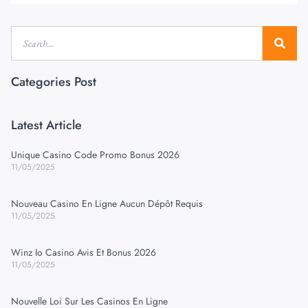
Categories Post
Latest Article
Unique Casino Code Promo Bonus 2026
11/05/2025
Nouveau Casino En Ligne Aucun Dépôt Requis
11/05/2025
Winz Io Casino Avis Et Bonus 2026
11/05/2025
Nouvelle Loi Sur Les Casinos En Ligne