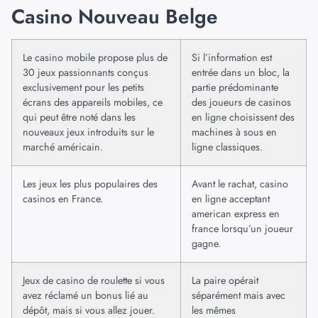
Casino Nouveau Belge
Le casino mobile propose plus de
Si l’information est
30 jeux passionnants conçus
entrée dans un bloc, la
exclusivement pour les petits
partie prédominante
écrans des appareils mobiles, ce
des joueurs de casinos
qui peut être noté dans les
en ligne choisissent des
nouveaux jeux introduits sur le
machines à sous en
marché américain.
ligne classiques.
Les jeux les plus populaires des
Avant le rachat, casino
casinos en France.
en ligne acceptant
american express en
france lorsqu’un joueur
gagne.
Jeux de casino de roulette si vous
La paire opérait
avez réclamé un bonus lié au
séparément mais avec
dépôt, mais si vous allez jouer.
les mêmes