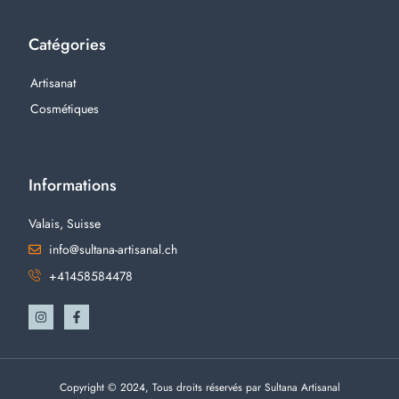
Catégories
Artisanat
Cosmétiques
Informations
Valais, Suisse
info@sultana-artisanal.ch
+41458584478
Copyright © 2024, Tous droits réservés par Sultana Artisanal