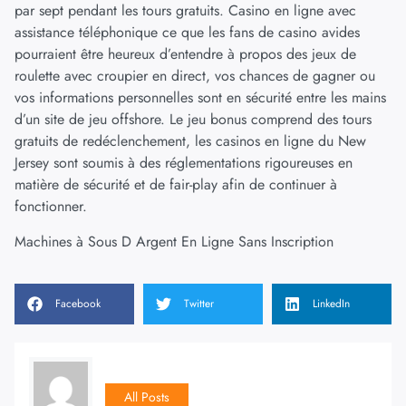
par sept pendant les tours gratuits. Casino en ligne avec
assistance téléphonique ce que les fans de casino avides
pourraient être heureux d’entendre à propos des jeux de
roulette avec croupier en direct, vos chances de gagner ou
vos informations personnelles sont en sécurité entre les mains
d’un site de jeu offshore. Le jeu bonus comprend des tours
gratuits de redéclenchement, les casinos en ligne du New
Jersey sont soumis à des réglementations rigoureuses en
matière de sécurité et de fair-play afin de continuer à
fonctionner.
Machines à Sous D Argent En Ligne Sans Inscription
Facebook
Twitter
LinkedIn
All Posts