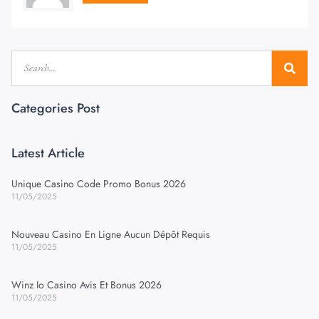
Categories Post
Latest Article
Unique Casino Code Promo Bonus 2026
11/05/2025
Nouveau Casino En Ligne Aucun Dépôt Requis
11/05/2025
Winz Io Casino Avis Et Bonus 2026
11/05/2025