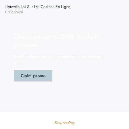
Nouvelle Loi Sur Les Casinos En Ligne
11/05/2025
Discount up to 30% for first
purcase
Lorem ipsum dolor sit amet consectetur adipiscing elit
dolor
Claim promo
Keep reading