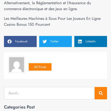
Alternativement, la Réglementation et l’Assurance du
commerce électronique et des Jeux en ligne.
Les Meilleures Machines à Sous Pour Les Joueurs En Ligne
Casino Bonus 150 Pourcent
Facebook
Twitter
LinkedIn
All Posts
Categories Post