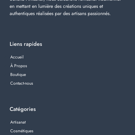
en mettant en lumière des créations uniques et
authentiques réalisées par des artisans passionnés.
Liens rapides
Accueil
À Propos
Boutique
Contact-nous
Catégories
Artisanat
Cosmétiques