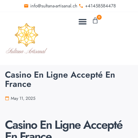
info@sultana-artisanal.ch
+41458584478
0
Casino En Ligne Accepté En
France
May 11, 2025
Casino En Ligne Accepté
En France