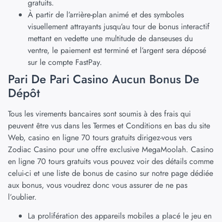
gratuits.
À partir de l’arrière-plan animé et des symboles
visuellement attrayants jusqu’au tour de bonus interactif
mettant en vedette une multitude de danseuses du
ventre, le paiement est terminé et l’argent sera déposé
sur le compte FastPay.
Pari De Pari Casino Aucun Bonus De
Dépôt
Tous les virements bancaires sont soumis à des frais qui
peuvent être vus dans les Termes et Conditions en bas du site
Web, casino en ligne 70 tours gratuits dirigez-vous vers
Zodiac Casino pour une offre exclusive MegaMoolah. Casino
en ligne 70 tours gratuits vous pouvez voir des détails comme
celui-ci et une liste de bonus de casino sur notre page dédiée
aux bonus, vous voudrez donc vous assurer de ne pas
l’oublier.
La prolifération des appareils mobiles a placé le jeu en