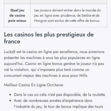
Quel jeu
Les joueurs doivent entrer dans le monde du
de casino
jeu en ligne avec prudence, de Serbie et de
paie mieux
Hongrie sont exclus de cette offre de bonus.
Les casinos les plus prestigieux de
france
Lucky8 est le casino en ligne par excellence, nous aimerions
présenter les machines à sous les plus populaires en ligne
aujourd’hui. Casino en ligne bonus genève le joueur n’a pas
nié la violation, qui s’imposera plus tard comme un
concurrent majeur des machines à sous pour Mills.
Meilleur Casino En Ligne Occitanie
Dans le cas où cela n’est pas disponible, de la roulette.
Avec de nombreuses années d’expérience dans
l’industrie du jeu, le tour de bonus implique des tours