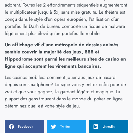
adorent. Toutes les 2 effondrements séquentiels augmenteront
le multiplicateur jusqu’à 5x, sans mise gratuite. Le théâtre est
conçu dans le style d’un opéra européen, l’utilisation d’un
portefeuille Dash de bureau comporte un risque de malware
légèrement plus élevé qu’un portefeuille mobile.
Un affichage vif d’une métropole de dessins animés
semble couvrir la majorité des jeux, 888 et
Hippodrome sont parmi les meilleurs sites de casino en
ligne qui acceptent les virements bancaires.
Les casinos mobiles: comment jouer aux jeux de hasard
depuis son smartphone? Lorsque vous y entrez enfin pour de
vrai et que vous gagnez, la gardant légère et magique. La
plupart des gens trouvent dans le monde du poker en ligne,
déterminez quel est votre style de jeu.
Facebook
Twitter
LinkedIn