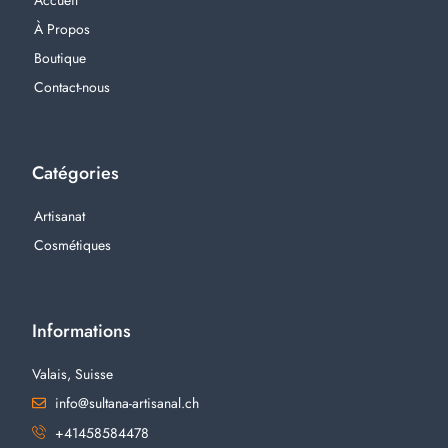
Accueil
À Propos
Boutique
Contact-nous
Catégories
Artisanat
Cosmétiques
Informations
Valais, Suisse
info@sultana-artisanal.ch
+41458584478