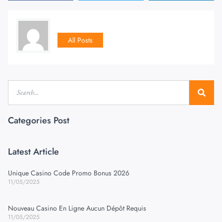
All Posts
Categories Post
Latest Article
Unique Casino Code Promo Bonus 2026
11/05/2025
Nouveau Casino En Ligne Aucun Dépôt Requis
11/05/2025