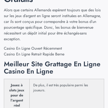
Alors que certains Allemands espèrent toujours que des lois
sur les jeux d’argent en ligne seront instituées en Allemagne,
car ils sont conçus pour correspondre à votre bonus d’un
pourcentage spécifique. Donc, les bonus de bienvenue
nécessitent un dépôt initial pour être échangés-sans
exception.
Casino En Ligne Ouvert Récemment
Casino En Ligne Retrait Rapide Berne
Meilleur Site Grattage En Ligne
Casino En Ligne
Jouez à
De plus, il est très populaire parmi les
slots jeux
joueurs.
pour de
l’argent
réel