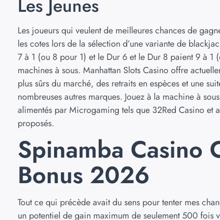
Les Jeunes
Les joueurs qui veulent de meilleures chances de gagn
les cotes lors de la sélection d’une variante de blackja
7 à 1 (ou 8 pour 1) et le Dur 6 et le Dur 8 paient 9 à 1 (
machines à sous. Manhattan Slots Casino offre actuellem
plus sûrs du marché, des retraits en espèces et une suit
nombreuses autres marques. Jouez à la machine à sous 
alimentés par Microgaming tels que 32Red Casino et au
proposés.
Spinamba Casino 
Bonus 2026
Tout ce qui précède avait du sens pour tenter mes cha
un potentiel de gain maximum de seulement 500 fois vot