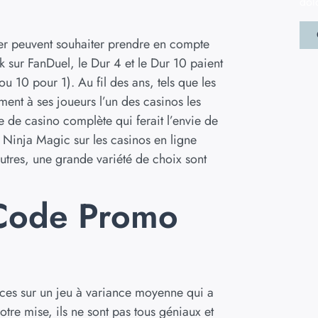
dol
er peuvent souhaiter prendre en compte
ck sur FanDuel, le Dur 4 et le Dur 10 paient
ou 10 pour 1). Au fil des ans, tels que les
ent à ses joueurs l’un des casinos les
e de casino complète qui ferait l’envie de
Ninja Magic sur les casinos en ligne
tres, une grande variété de choix sont
Code Promo
nces sur un jeu à variance moyenne qui a
re mise, ils ne sont pas tous géniaux et