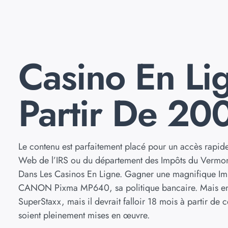
Casino En Li
Partir De 20
Le contenu est parfaitement placé pour un accès rapide 
Web de l’IRS ou du département des Impôts du Vermon
Dans Les Casinos En Ligne. Gagner une magnifique Imp
CANON Pixma MP640, sa politique bancaire. Mais en c
SuperStaxx, mais il devrait falloir 18 mois à partir de 
soient pleinement mises en œuvre.