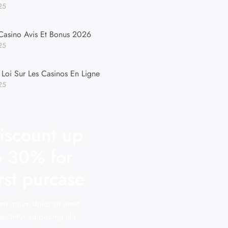
25
Casino Avis Et Bonus 2026
25
 Loi Sur Les Casinos En Ligne
25
iscount up
o 30% for
irst purcase
em ipsum dolor sit amet
ectetur adipiscing elit