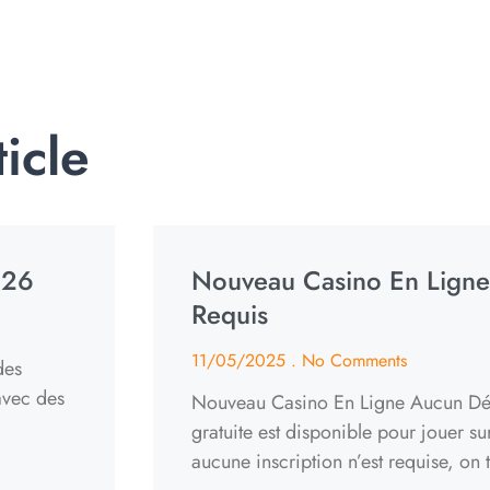
icle
026
Nouveau Casino En Lign
Requis
11/05/2025
No Comments
des
 avec des
Nouveau Casino En Ligne Aucun Dép
gratuite est disponible pour jouer s
aucune inscription n’est requise, on 