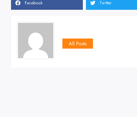
Facebook
Twitter
All Posts