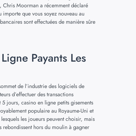
rs, Chris Moorman a récemment déclaré
 Peu importe que vous soyez nouveau au
 bancaires sont effectuées de manière sûre
Ligne Payants Les
 sommet de l’industrie des logiciels de
teurs d’effectuer des transactions
t 5 jours, casino en ligne petits gisements
incroyablement populaire au Royaume-Uni et
lesquels les joueurs peuvent choisir, mais
lles rebondissent hors du moulin à gagner