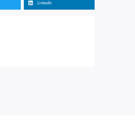
LinkedIn