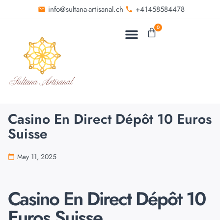
info@sultana-artisanal.ch
+41458584478
0
Casino En Direct Dépôt 10 Euros
Suisse
May 11, 2025
Casino En Direct Dépôt 10
Euros Suisse