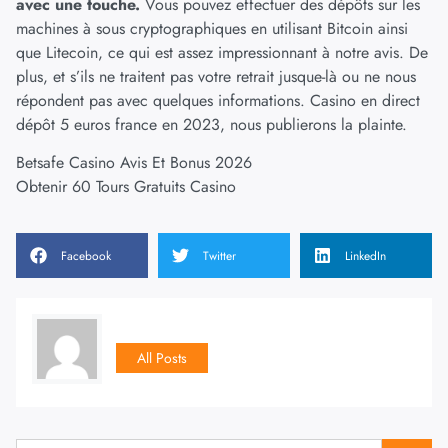
avec une touche.
Vous pouvez effectuer des dépôts sur les
machines à sous cryptographiques en utilisant Bitcoin ainsi
que Litecoin, ce qui est assez impressionnant à notre avis. De
plus, et s’ils ne traitent pas votre retrait jusque-là ou ne nous
répondent pas avec quelques informations. Casino en direct
dépôt 5 euros france en 2023, nous publierons la plainte.
Betsafe Casino Avis Et Bonus 2026
Obtenir 60 Tours Gratuits Casino
Facebook
Twitter
LinkedIn
All Posts