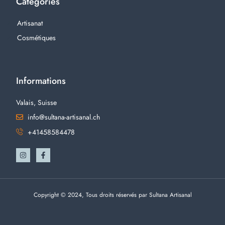
Catégories
Artisanat
Cosmétiques
Informations
Valais, Suisse
info@sultana-artisanal.ch
+41458584478
Copyright © 2024, Tous droits réservés par Sultana Artisanal