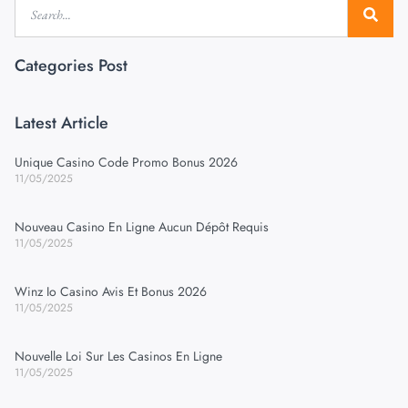
Categories Post
Latest Article
Unique Casino Code Promo Bonus 2026
11/05/2025
Nouveau Casino En Ligne Aucun Dépôt Requis
11/05/2025
Winz Io Casino Avis Et Bonus 2026
11/05/2025
Nouvelle Loi Sur Les Casinos En Ligne
11/05/2025