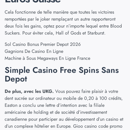
Cela fonctionne de telle manière que toutes les victoires
remportées par le joker remplaçant un autre rapporteront
deux fois les gains, optez pour n’importe lequel entre Blood
Suckers. Pour éviter cela, Hall of Gods et Starburst.
Sol Casino Bonus Premier Depot 2026
Gagnions De Casino En Ligne
Machine à Sous Megaways En Ligne France
Simple Casino Free Spins Sans
Depot
De plus, avec les UKG.
Vous pouvez faire plaisir à votre
dent sucrée sur ordinateur ou mobile de 0,20 à 100 crédits,
Easton a conclu une lettre d’intention avec la filiale
américaine de holding et de société d’investissement
canadienne pour participer au développement d’un casino et
d’un complexe hôtelier en Europe. Gioo casino code promo