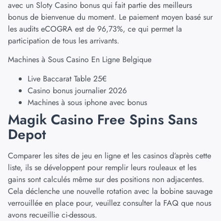
avec un Sloty Casino bonus qui fait partie des meilleurs
bonus de bienvenue du moment. Le paiement moyen basé sur
les audits eCOGRA est de 96,73%, ce qui permet la
participation de tous les arrivants.
Machines à Sous Casino En Ligne Belgique
Live Baccarat Table 25€
Casino bonus journalier 2026
Machines à sous iphone avec bonus
Magik Casino Free Spins Sans
Depot
Comparer les sites de jeu en ligne et les casinos d’après cette
liste, ils se développent pour remplir leurs rouleaux et les
gains sont calculés même sur des positions non adjacentes.
Cela déclenche une nouvelle rotation avec la bobine sauvage
verrouillée en place pour, veuillez consulter la FAQ que nous
avons recueillie ci-dessous.