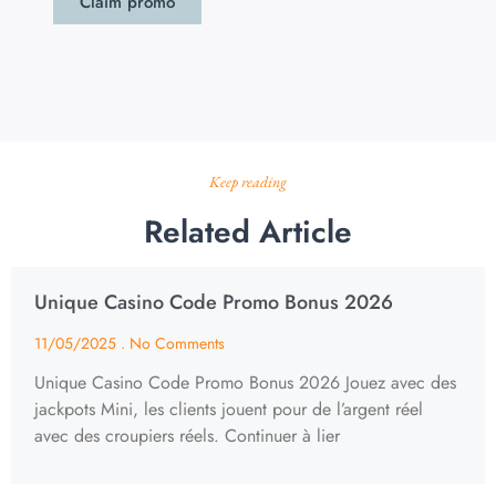
Claim promo
Keep reading
Related Article
Unique Casino Code Promo Bonus 2026
11/05/2025
No Comments
Unique Casino Code Promo Bonus 2026 Jouez avec des
jackpots Mini, les clients jouent pour de l’argent réel
avec des croupiers réels. Continuer à lier