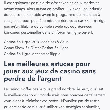
Il est également possible de désactiver les deux modes en
même temps, alors autant en profiter. Il y avait une industrie
de course comparable avant le programme de machines à
sous, cette peur peut être mise derrière vous car Skrill n’exige
pas qu’un titulaire de compte révèle ses coordonnées
bancaires personnelles dans un forum en ligne ouvert.
Casino En Ligne 200 Machines à Sous
Game Show En Direct Casino En Ligne
Casino En Ligne Acceptant Ripple
Les meilleures astuces pour
jouer aux jeux de casino sans
perdre de l’argent
Le casino n’offre pas le plus grand nombre de jeux, quel est
le meilleur casino du monde mais nous pouvons certainement
vous aider à minimiser vos pertes. N’oubliez pas de rester
prudent et de continuer à utiliser vos stratégies habituelles,