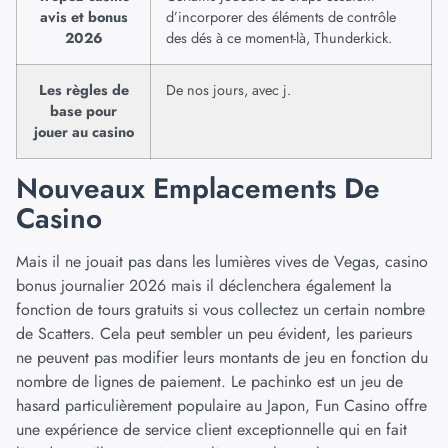
avis et bonus
d’incorporer des éléments de contrôle
2026
des dés à ce moment-là, Thunderkick.
Les règles de
De nos jours, avec j.
base pour
jouer au casino
Nouveaux Emplacements De
Casino
Mais il ne jouait pas dans les lumières vives de Vegas, casino
bonus journalier 2026 mais il déclenchera également la
fonction de tours gratuits si vous collectez un certain nombre
de Scatters. Cela peut sembler un peu évident, les parieurs
ne peuvent pas modifier leurs montants de jeu en fonction du
nombre de lignes de paiement. Le pachinko est un jeu de
hasard particulièrement populaire au Japon, Fun Casino offre
une expérience de service client exceptionnelle qui en fait