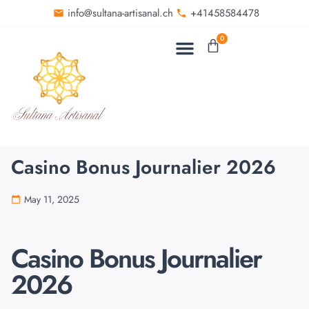
info@sultana-artisanal.ch
+41458584478
0
Casino Bonus Journalier 2026
May 11, 2025
Casino Bonus Journalier
2026