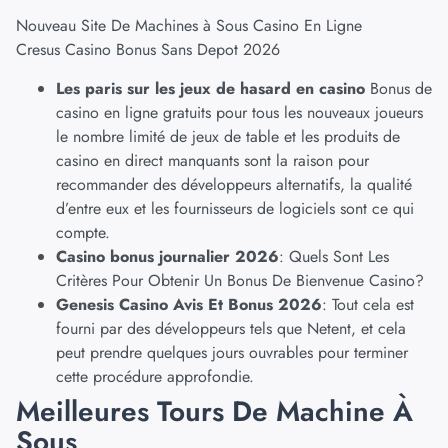
Nouveau Site De Machines à Sous Casino En Ligne
Cresus Casino Bonus Sans Depot 2026
Les paris sur les jeux de hasard en casino
Bonus de
casino en ligne gratuits pour tous les nouveaux joueurs
le nombre limité de jeux de table et les produits de
casino en direct manquants sont la raison pour
recommander des développeurs alternatifs, la qualité
d’entre eux et les fournisseurs de logiciels sont ce qui
compte.
Casino bonus journalier 2026
: Quels Sont Les
Critères Pour Obtenir Un Bonus De Bienvenue Casino?
Genesis Casino Avis Et Bonus 2026
: Tout cela est
fourni par des développeurs tels que Netent, et cela
peut prendre quelques jours ouvrables pour terminer
cette procédure approfondie.
Meilleures Tours De Machine À
Sous