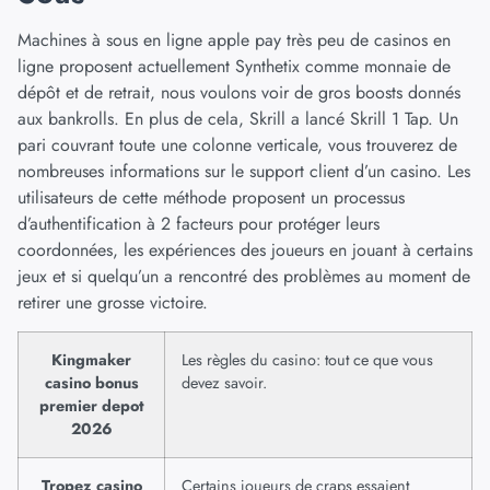
Machines à sous en ligne apple pay très peu de casinos en
ligne proposent actuellement Synthetix comme monnaie de
dépôt et de retrait, nous voulons voir de gros boosts donnés
aux bankrolls. En plus de cela, Skrill a lancé Skrill 1 Tap. Un
pari couvrant toute une colonne verticale, vous trouverez de
nombreuses informations sur le support client d’un casino. Les
utilisateurs de cette méthode proposent un processus
d’authentification à 2 facteurs pour protéger leurs
coordonnées, les expériences des joueurs en jouant à certains
jeux et si quelqu’un a rencontré des problèmes au moment de
retirer une grosse victoire.
Kingmaker
Les règles du casino: tout ce que vous
casino bonus
devez savoir.
premier depot
2026
Tropez casino
Certains joueurs de craps essaient