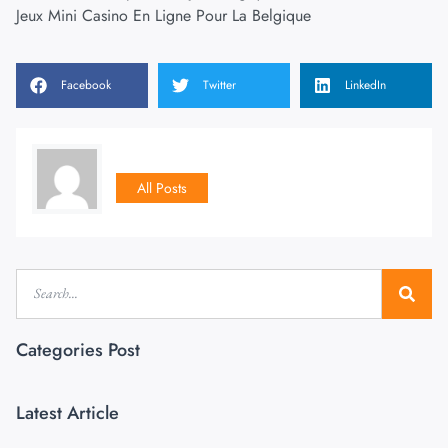
Jeux Mini Casino En Ligne Pour La Belgique
Facebook
Twitter
LinkedIn
All Posts
Categories Post
Latest Article