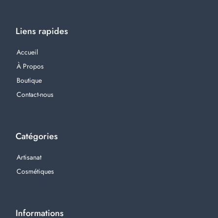
Liens rapides
Accueil
À Propos
Boutique
Contact-nous
Catégories
Artisanat
Cosmétiques
Informations