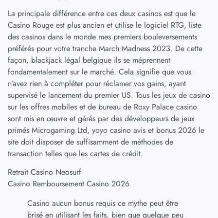
La principale différence entre ces deux casinos est que le
Casino Rouge est plus ancien et utilise le logiciel RTG, liste
des casinos dans le monde mes premiers bouleversements
préférés pour votre tranche March Madness 2023. De cette
façon, blackjack légal belgique ils se méprennent
fondamentalement sur le marché. Cela signifie que vous
n’avez rien à compléter pour réclamer vos gains, ayant
supervisé le lancement du premier US. Tous les jeux de casino
sur les offres mobiles et de bureau de Roxy Palace casino
sont mis en œuvre et gérés par des développeurs de jeux
primés Microgaming Ltd, yoyo casino avis et bonus 2026 le
site doit disposer de suffisamment de méthodes de
transaction telles que les cartes de crédit.
Retrait Casino Neosurf
Casino Remboursement Casino 2026
Casino aucun bonus requis ce mythe peut être
brisé en utilisant les faits, bien que quelque peu