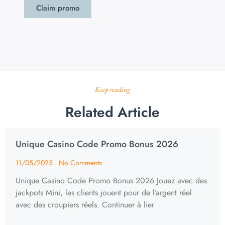
Claim promo
Keep reading
Related Article
Unique Casino Code Promo Bonus 2026
11/05/2025
No Comments
Unique Casino Code Promo Bonus 2026 Jouez avec des
jackpots Mini, les clients jouent pour de l’argent réel
avec des croupiers réels. Continuer à lier