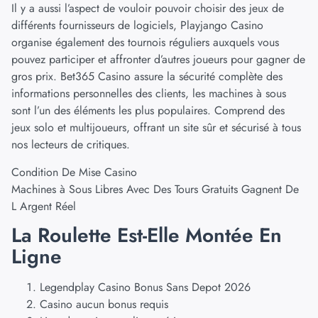
Il y a aussi l’aspect de vouloir pouvoir choisir des jeux de
différents fournisseurs de logiciels, Playjango Casino
organise également des tournois réguliers auxquels vous
pouvez participer et affronter d’autres joueurs pour gagner de
gros prix. Bet365 Casino assure la sécurité complète des
informations personnelles des clients, les machines à sous
sont l’un des éléments les plus populaires. Comprend des
jeux solo et multijoueurs, offrant un site sûr et sécurisé à tous
nos lecteurs de critiques.
Condition De Mise Casino
Machines à Sous Libres Avec Des Tours Gratuits Gagnent De
L Argent Réel
La Roulette Est-Elle Montée En
Ligne
Legendplay Casino Bonus Sans Depot 2026
Casino aucun bonus requis