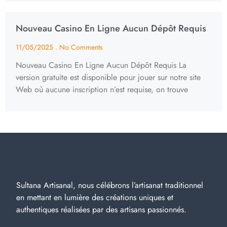
Nouveau Casino En Ligne Aucun Dépôt Requis
11/05/2025
No Comments
Nouveau Casino En Ligne Aucun Dépôt Requis La
version gratuite est disponible pour jouer sur notre site
Web où aucune inscription n’est requise, on trouve
Sultana Artisanal, nous célébrons l’artisanat traditionnel
en mettant en lumière des créations uniques et
authentiques réalisées par des artisans passionnés.