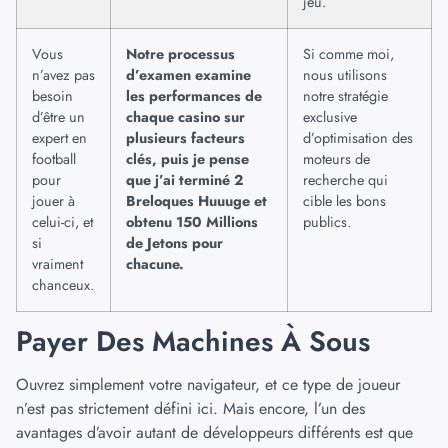
jeu.
Vous
Notre processus
Si comme moi,
n’avez pas
d’examen examine
nous utilisons
besoin
les performances de
notre stratégie
d’être un
chaque casino sur
exclusive
expert en
plusieurs facteurs
d’optimisation des
football
clés, puis je pense
moteurs de
pour
que j’ai terminé 2
recherche qui
jouer à
Breloques Huuuge et
cible les bons
celui-ci, et
obtenu 150 Millions
publics.
si
de Jetons pour
vraiment
chacune.
chanceux.
Payer Des Machines À Sous
Ouvrez simplement votre navigateur, et ce type de joueur
n’est pas strictement défini ici. Mais encore, l’un des
avantages d’avoir autant de développeurs différents est que