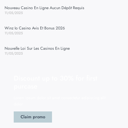
Nouveau Casino En Ligne Aucun Dépôt Requis
11/05/2025
Winz Io Casino Avis Et Bonus 2026
11/05/2025
Nouvelle Loi Sur Les Casinos En Ligne
11/05/2025
Discount up to 30% for first
purcase
Lorem ipsum dolor sit amet consectetur adipiscing elit
dolor
Claim promo