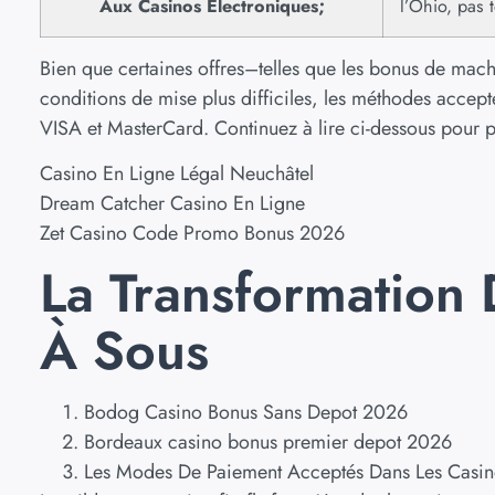
Aux Casinos Electroniques;
l’Ohio, pas 
Bien que certaines offres–telles que les bonus de mach
conditions de mise plus difficiles, les méthodes accepté
VISA et MasterCard. Continuez à lire ci-dessous pour pl
Casino En Ligne Légal Neuchâtel
Dream Catcher Casino En Ligne
Zet Casino Code Promo Bonus 2026
La Transformation
À Sous
Bodog Casino Bonus Sans Depot 2026
Bordeaux casino bonus premier depot 2026
Les Modes De Paiement Acceptés Dans Les Casino