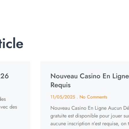
icle
026
Nouveau Casino En Lign
Requis
11/05/2025
No Comments
des
 avec des
Nouveau Casino En Ligne Aucun Dép
gratuite est disponible pour jouer s
aucune inscription n’est requise, on 