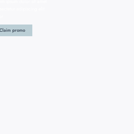
em ipsum dolor sit amet
ectetur adipiscing elit
or
Claim promo