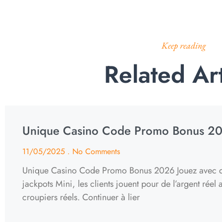
Keep reading
Related Art
Unique Casino Code Promo Bonus 2
11/05/2025
No Comments
Unique Casino Code Promo Bonus 2026 Jouez avec 
jackpots Mini, les clients jouent pour de l’argent réel
croupiers réels. Continuer à lier