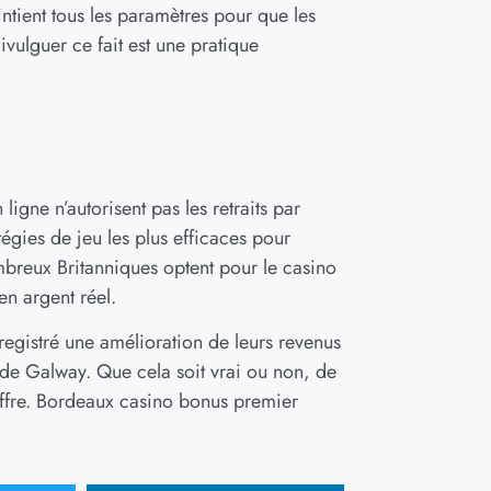
tient tous les paramètres pour que les
divulguer ce fait est une pratique
 ligne n’autorisent pas les retraits par
tégies de jeu les plus efficaces pour
mbreux Britanniques optent pour le casino
n argent réel.
registré une amélioration de leurs revenus
x de Galway. Que cela soit vrai ou non, de
offre. Bordeaux casino bonus premier