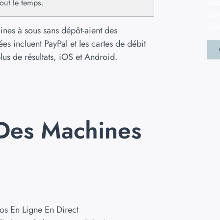
Lor
tout le temps.
cons
dol
ines à sous sans dépôt-aient des
es incluent PayPal et les cartes de débit
us de résultats, iOS et Android.
 Des Machines
s En Ligne En Direct