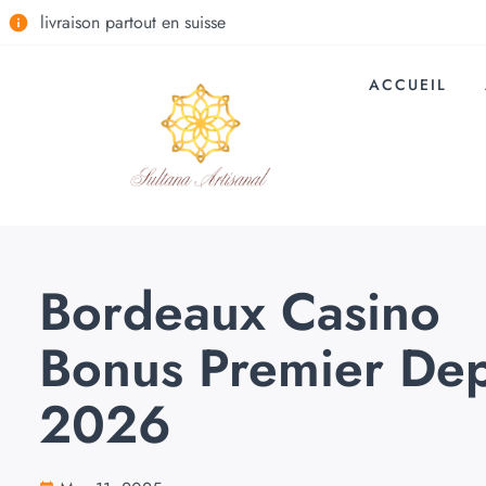
livraison partout en suisse
ACCUEIL
Bordeaux Casino
Bonus Premier De
2026