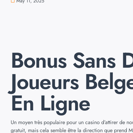
May 11, 2025
Bonus Sans 
Joueurs Belg
En Ligne
Un moyen très populaire pour un casino d’attirer de no
gratuit, mais cela semble être la direction que prend 