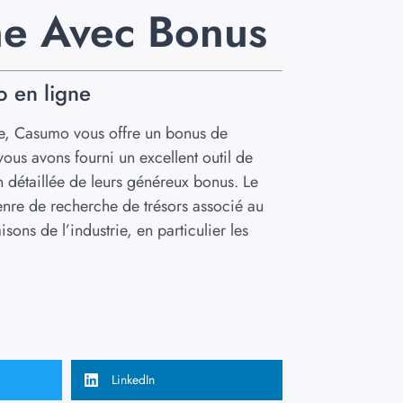
ne Avec Bonus
o en ligne
iale, Casumo vous offre un bonus de
ous avons fourni un excellent outil de
détaillée de leurs généreux bonus. Le
nre de recherche de trésors associé au
ons de l’industrie, en particulier les
LinkedIn