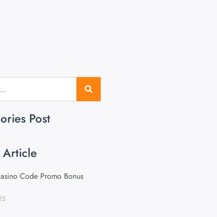
ories Post
 Article
Casino Code Promo Bonus
25