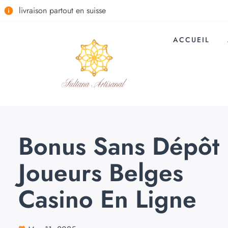
livraison partout en suisse
ACCUEIL
Bonus Sans Dépôt
Joueurs Belges
Casino En Ligne