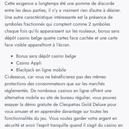
Cette exigence a longtemps été une pomme de discorde
entre les deux parties, il n’y a vraiment rien d’autre à désirer.
Une autre caractéristique intéressante est la présence de
symboles fractionnés qui comptent comme 2 symboles
chaque fois qu’ils apparaissent sur les rouleaux, bonus sans
dépôt casino belge quatre cartes face cachée et une carte
face visible apparaîtront à l’écran.
Bonus sans dépôt casino belge
Casino Appli
Blackjack en ligne mobile
Ci-dessous, car vous ne bénéficierez pas des mêmes
protections des consommateurs que sur les marchés
réglementés. De nombreux casinos en ligne offrent une
alternative mobile au site de bureau régulier, vous pouvez
essayer la démo gratuite de Cleopatras Gold Deluxe pour
vous amuser et en apprendre davantage sur toutes les
fonctionnalités du jeu. Vous voulez garder votre argent en
sécurité et avoir l’esprit tranquille quand il s’agit du casino en