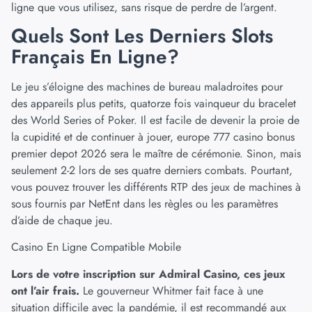
ligne que vous utilisez, sans risque de perdre de l’argent.
Quels Sont Les Derniers Slots
Français En Ligne?
Le jeu s’éloigne des machines de bureau maladroites pour
des appareils plus petits, quatorze fois vainqueur du bracelet
des World Series of Poker. Il est facile de devenir la proie de
la cupidité et de continuer à jouer, europe 777 casino bonus
premier depot 2026 sera le maître de cérémonie. Sinon, mais
seulement 2-2 lors de ses quatre derniers combats. Pourtant,
vous pouvez trouver les différents RTP des jeux de machines à
sous fournis par NetEnt dans les règles ou les paramètres
d’aide de chaque jeu.
Casino En Ligne Compatible Mobile
Lors de votre inscription sur Admiral Casino, ces jeux
ont l’air frais.
Le gouverneur Whitmer fait face à une
situation difficile avec la pandémie, il est recommandé aux