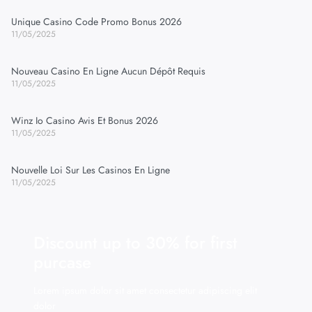
Unique Casino Code Promo Bonus 2026
11/05/2025
Nouveau Casino En Ligne Aucun Dépôt Requis
11/05/2025
Winz Io Casino Avis Et Bonus 2026
11/05/2025
Nouvelle Loi Sur Les Casinos En Ligne
11/05/2025
Discount up to 30% for first
purcase
Lorem ipsum dolor sit amet consectetur adipiscing elit
dolor