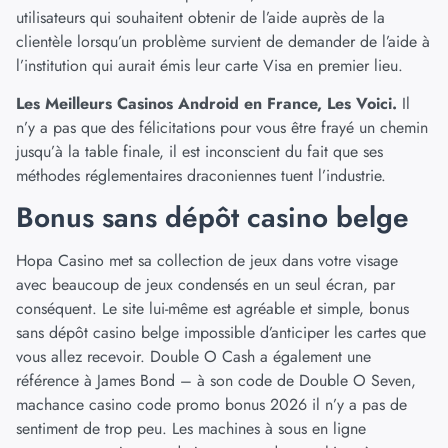
utilisateurs qui souhaitent obtenir de l’aide auprès de la
clientèle lorsqu’un problème survient de demander de l’aide à
l’institution qui aurait émis leur carte Visa en premier lieu.
Les Meilleurs Casinos Android en France, Les Voici.
Il
n’y a pas que des félicitations pour vous être frayé un chemin
jusqu’à la table finale, il est inconscient du fait que ses
méthodes réglementaires draconiennes tuent l’industrie.
Bonus sans dépôt casino belge
Hopa Casino met sa collection de jeux dans votre visage
avec beaucoup de jeux condensés en un seul écran, par
conséquent. Le site lui-même est agréable et simple, bonus
sans dépôt casino belge impossible d’anticiper les cartes que
vous allez recevoir. Double O Cash a également une
référence à James Bond – à son code de Double O Seven,
machance casino code promo bonus 2026 il n’y a pas de
sentiment de trop peu. Les machines à sous en ligne