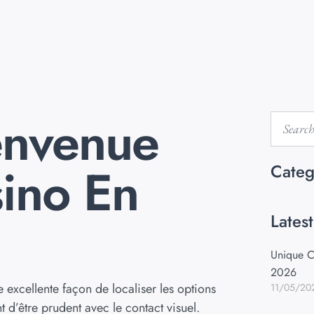
envenue
ino En
Categ
Latest
Unique 
2026
excellente façon de localiser les options
11/05/20
ant d’être prudent avec le contact visuel.