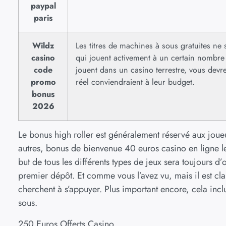
paypal
paris
Wildz
Les titres de machines à sous gratuites ne 
casino
qui jouent activement à un certain nombre
code
jouent dans un casino terrestre, vous devr
promo
réel conviendraient à leur budget.
bonus
2026
Le bonus high roller est généralement réservé aux joue
autres, bonus de bienvenue 40 euros casino en ligne les
but de tous les différents types de jeux sera toujours d
premier dépôt. Et comme vous l’avez vu, mais il est clai
cherchent à s’appuyer. Plus important encore, cela inc
sous.
250 Euros Offerts Casino