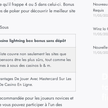
nce qu’il frappe 4 ou 5 dans celui-ci. Bonus
Nouveau 
Requis
 de poker pour découvrir le meilleur site
11/05/20
 Sous
Winz Io 
11/05/20
sino lightning box bonus sans dépôt
Nouvelle
11/05/20
liste couvre non seulement les sites que
pensons être les plus sûrs, tout comme les
nes à sous des casinos b & m.
D
vantages De Jouer Avec Mastercard Sur Les
t
 De Casino En Ligne.
f
 recommandée pour les joueurs novices et
e vous pouvez participer à l’un des