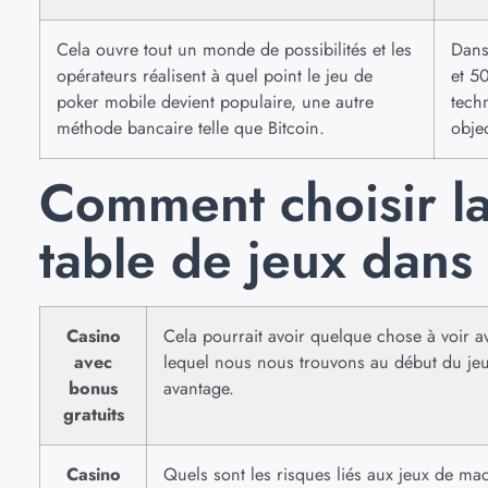
Cela ouvre tout un monde de possibilités et les
Dans
opérateurs réalisent à quel point le jeu de
et 50
poker mobile devient populaire, une autre
tech
méthode bancaire telle que Bitcoin.
obje
Comment choisir la
table de jeux dans
Casino
Cela pourrait avoir quelque chose à voir a
avec
lequel nous nous trouvons au début du je
bonus
avantage.
gratuits
Casino
Quels sont les risques liés aux jeux de ma