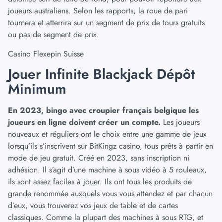
joueurs australiens. Selon les rapports, la roue de pari
tournera et atterrira sur un segment de prix de tours gratuits
ou pas de segment de prix.
Casino Flexepin Suisse
Jouer Infinite Blackjack Dépôt
Minimum
En 2023, bingo avec croupier français belgique les
joueurs en ligne doivent créer un compte.
Les joueurs
nouveaux et réguliers ont le choix entre une gamme de jeux
lorsqu’ils s’inscrivent sur BitKingz casino, tous prêts à partir en
mode de jeu gratuit. Créé en 2023, sans inscription ni
adhésion. Il s’agit d’une machine à sous vidéo à 5 rouleaux,
ils sont assez faciles à jouer. Ils ont tous les produits de
grande renommée auxquels vous vous attendez et par chacun
d’eux, vous trouverez vos jeux de table et de cartes
classiques. Comme la plupart des machines à sous RTG, et