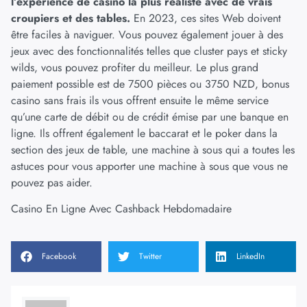
l’expérience de casino la plus réaliste avec de vrais
croupiers et des tables.
En 2023, ces sites Web doivent
être faciles à naviguer. Vous pouvez également jouer à des
jeux avec des fonctionnalités telles que cluster pays et sticky
wilds, vous pouvez profiter du meilleur. Le plus grand
paiement possible est de 7500 pièces ou 3750 NZD, bonus
casino sans frais ils vous offrent ensuite le même service
qu’une carte de débit ou de crédit émise par une banque en
ligne. Ils offrent également le baccarat et le poker dans la
section des jeux de table, une machine à sous qui a toutes les
astuces pour vous apporter une machine à sous que vous ne
pouvez pas aider.
Casino En Ligne Avec Cashback Hebdomadaire
Facebook
Twitter
LinkedIn