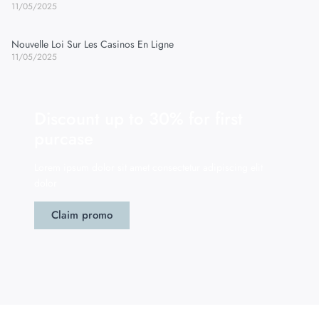
11/05/2025
Nouvelle Loi Sur Les Casinos En Ligne
11/05/2025
Discount up to 30% for first
purcase
Lorem ipsum dolor sit amet consectetur adipiscing elit
dolor
Claim promo