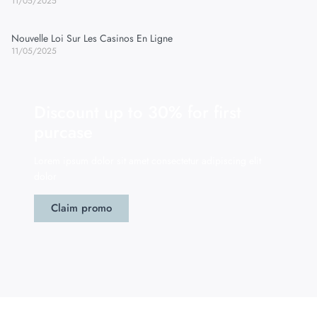
11/05/2025
Nouvelle Loi Sur Les Casinos En Ligne
11/05/2025
Discount up to 30% for first
purcase
Lorem ipsum dolor sit amet consectetur adipiscing elit
dolor
Claim promo