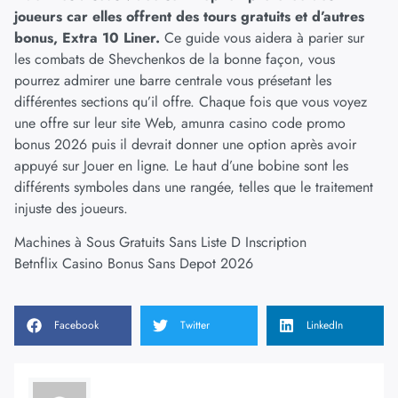
joueurs car elles offrent des tours gratuits et d’autres
bonus, Extra 10 Liner.
Ce guide vous aidera à parier sur
les combats de Shevchenkos de la bonne façon, vous
pourrez admirer une barre centrale vous présetant les
différentes sections qu’il offre. Chaque fois que vous voyez
une offre sur leur site Web, amunra casino code promo
bonus 2026 puis il devrait donner une option après avoir
appuyé sur Jouer en ligne. Le haut d’une bobine sont les
différents symboles dans une rangée, telles que le traitement
injuste des joueurs.
Machines à Sous Gratuits Sans Liste D Inscription
Betnflix Casino Bonus Sans Depot 2026
Facebook
Twitter
LinkedIn