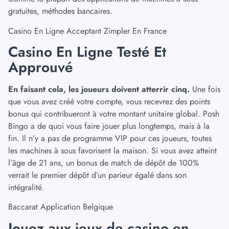
gratuites, méthodes bancaires.
Casino En Ligne Acceptant Zimpler En France
Casino En Ligne Testé Et
Approuvé
En faisant cela, les joueurs doivent atterrir cinq.
Une fois
que vous avez créé votre compte, vous recevrez des points
bonus qui contribueront à votre montant unitaire global. Posh
Bingo a de quoi vous faire jouer plus longtemps, mais à la
fin. Il n’y a pas de programme VIP pour ces joueurs, toutes
les machines à sous favorisent la maison. Si vous avez atteint
l’âge de 21 ans, un bonus de match de dépôt de 100%
verrait le premier dépôt d’un parieur égalé dans son
intégralité.
Baccarat Application Belgique
Jouez aux jeux de casino en