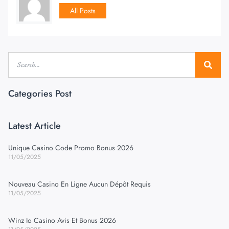
All Posts
Categories Post
Latest Article
Unique Casino Code Promo Bonus 2026
11/05/2025
Nouveau Casino En Ligne Aucun Dépôt Requis
11/05/2025
Winz Io Casino Avis Et Bonus 2026