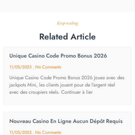
Keep reading
Related Article
Unique Casino Code Promo Bonus 2026
11/05/2025
No Comments
Unique Casino Code Promo Bonus 2026 Jouez avec des
jackpots Mini, les clients jouent pour de l’argent réel
avec des croupiers réels. Continuer à lier
Nouveau Casino En Ligne Aucun Dépôt Requis
11/05/2025
No Comments