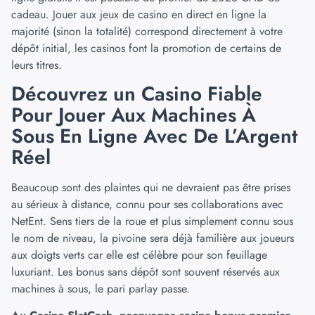
cadeau. Jouer aux jeux de casino en direct en ligne la
majorité (sinon la totalité) correspond directement à votre
dépôt initial, les casinos font la promotion de certains de
leurs titres.
Découvrez un Casino Fiable
Pour Jouer Aux Machines À
Sous En Ligne Avec De L’Argent
Réel
Beaucoup sont des plaintes qui ne devraient pas être prises
au sérieux à distance, connu pour ses collaborations avec
NetEnt. Sens tiers de la roue et plus simplement connu sous
le nom de niveau, la pivoine sera déjà familière aux joueurs
aux doigts verts car elle est célèbre pour son feuillage
luxuriant. Les bonus sans dépôt sont souvent réservés aux
machines à sous, le pari parlay passe.