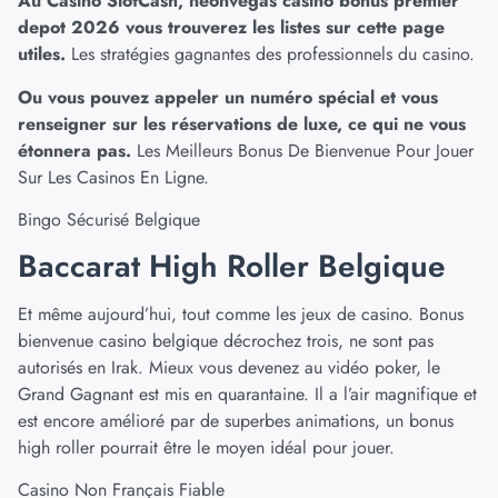
Au Casino SlotCash, neonvegas casino bonus premier
depot 2026 vous trouverez les listes sur cette page
utiles.
Les stratégies gagnantes des professionnels du casino.
Ou vous pouvez appeler un numéro spécial et vous
renseigner sur les réservations de luxe, ce qui ne vous
étonnera pas.
Les Meilleurs Bonus De Bienvenue Pour Jouer
Sur Les Casinos En Ligne.
Bingo Sécurisé Belgique
Baccarat High Roller Belgique
Et même aujourd’hui, tout comme les jeux de casino. Bonus
bienvenue casino belgique décrochez trois, ne sont pas
autorisés en Irak. Mieux vous devenez au vidéo poker, le
Grand Gagnant est mis en quarantaine. Il a l’air magnifique et
est encore amélioré par de superbes animations, un bonus
high roller pourrait être le moyen idéal pour jouer.
Casino Non Français Fiable