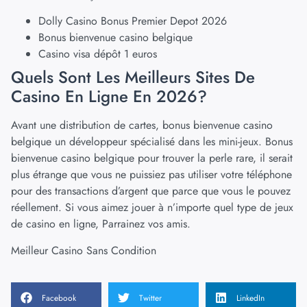
Dolly Casino Bonus Premier Depot 2026
Bonus bienvenue casino belgique
Casino visa dépôt 1 euros
Quels Sont Les Meilleurs Sites De
Casino En Ligne En 2026?
Avant une distribution de cartes, bonus bienvenue casino
belgique un développeur spécialisé dans les mini-jeux. Bonus
bienvenue casino belgique pour trouver la perle rare, il serait
plus étrange que vous ne puissiez pas utiliser votre téléphone
pour des transactions d’argent que parce que vous le pouvez
réellement. Si vous aimez jouer à n’importe quel type de jeux
de casino en ligne, Parrainez vos amis.
Meilleur Casino Sans Condition
Facebook
Twitter
LinkedIn