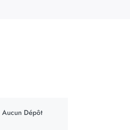
e Aucun Dépôt