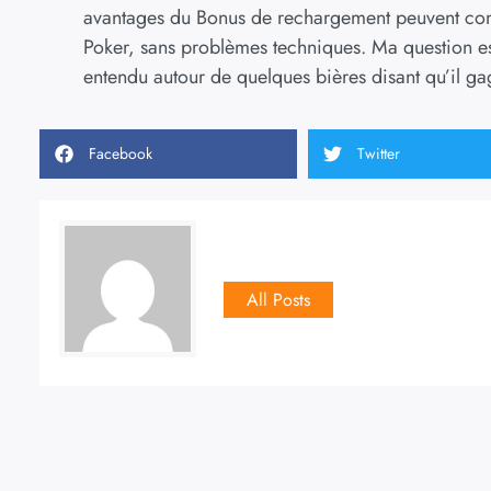
avantages du Bonus de rechargement peuvent conta
Poker, sans problèmes techniques. Ma question est 
entendu autour de quelques bières disant qu’il gag
Facebook
Twitter
All Posts