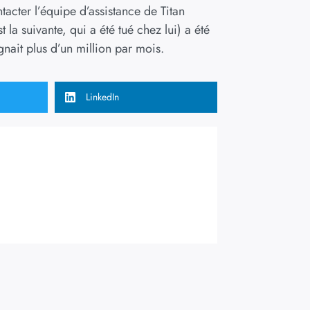
cter l’équipe d’assistance de Titan
la suivante, qui a été tué chez lui) a été
nait plus d’un million par mois.
LinkedIn