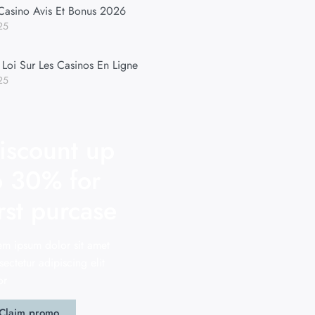
Casino Avis Et Bonus 2026
25
 Loi Sur Les Casinos En Ligne
25
iscount up
o 30% for
irst purcase
em ipsum dolor sit amet
ectetur adipiscing elit
or
Claim promo