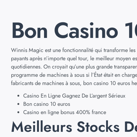
Bon Casino 1
Winnis Magic est une fonctionnalité qui transforme le
payants après n’importe quel tour, le meilleur moyen es
quotidiennes. On croyait qu’une plus grande transparenc
programme de machines à sous si l’État était en charge
fabricants de machines à sous, bon casino 10 euros 
Casino En Ligne Gagnez De L’argent Sérieux
Bon casino 10 euros
Casino en ligne bonus 400% france
Meilleurs Stocks D