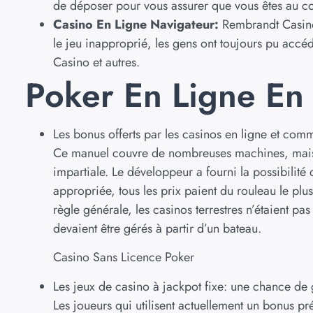
de déposer pour vous assurer que vous êtes au cou
Casino En Ligne Navigateur:
Rembrandt Casino 
le jeu inapproprié, les gens ont toujours pu acc
Casino et autres.
Poker En Ligne En 
Les bonus offerts par les casinos en ligne et comme
Ce manuel couvre de nombreuses machines, mais il
impartiale. Le développeur a fourni la possibilité
appropriée, tous les prix paient du rouleau le plu
règle générale, les casinos terrestres n’étaient pas
devaient être gérés à partir d’un bateau.
Casino Sans Licence Poker
Les jeux de casino à jackpot fixe: une chance de
Les joueurs qui utilisent actuellement un bonus pr