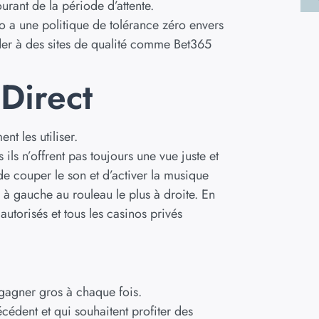
rant de la période d’attente.
a une politique de tolérance zéro envers
éder à des sites de qualité comme Bet365
Direct
nt les utiliser.
s n’offrent pas toujours une vue juste et
 de couper le son et d’activer la musique
s à gauche au rouleau le plus à droite. En
 autorisés et tous les casinos privés
 gagner gros à chaque fois.
écédent et qui souhaitent profiter des