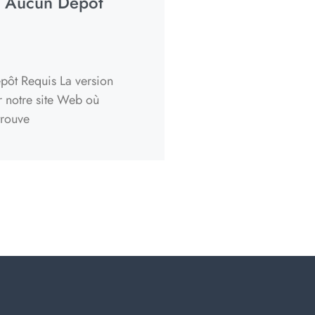
e Aucun Dépôt
ôt Requis La version
ur notre site Web où
trouve