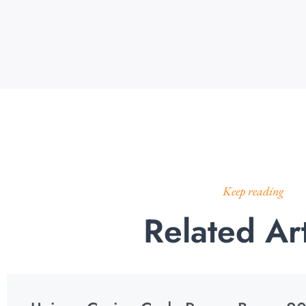
Keep reading
Related Art