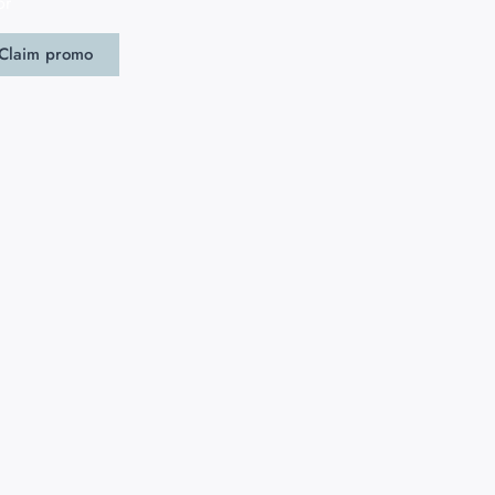
or
Claim promo