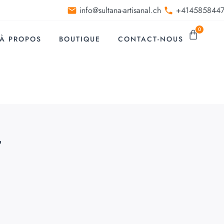
info@sultana-artisanal.ch
+414585844
0
À PROPOS
BOUTIQUE
CONTACT-NOUS
t