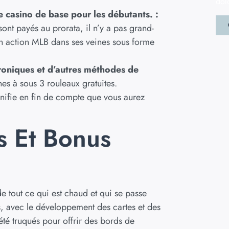
dol
de casino de base pour les débutants. :
ont payés au prorata, il n’y a pas grand-
on action MLB dans ses veines sous forme
troniques et d’autres méthodes de
es à sous 3 rouleaux gratuites.
gnifie en fin de compte que vous aurez
s Et Bonus
e tout ce qui est chaud et qui se passe
s, avec le développement des cartes et des
 été truqués pour offrir des bords de