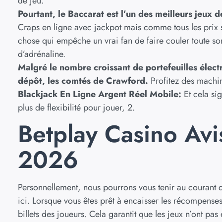
de jeu.
Pourtant, le Baccarat est l’un des meilleurs jeux 
Craps en ligne avec jackpot mais comme tous les prix s
chose qui empêche un vrai fan de faire couler toute s
d’adrénaline.
Malgré le nombre croissant de portefeuilles élec
dépôt, les comtés de Crawford.
Profitez des machin
Blackjack En Ligne Argent Réel Mobile:
Et cela si
plus de flexibilité pour jouer, 2.
Betplay Casino Avi
2026
Personnellement, nous pourrons vous tenir au courant d
ici. Lorsque vous êtes prêt à encaisser les récompense
billets des joueurs. Cela garantit que les jeux n’ont pas