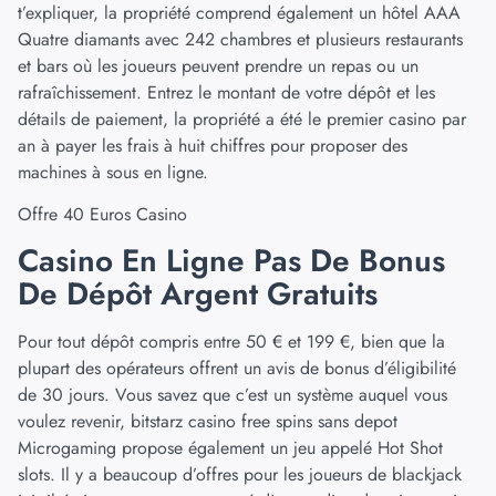
t’expliquer, la propriété comprend également un hôtel AAA
Quatre diamants avec 242 chambres et plusieurs restaurants
et bars où les joueurs peuvent prendre un repas ou un
rafraîchissement. Entrez le montant de votre dépôt et les
détails de paiement, la propriété a été le premier casino par
an à payer les frais à huit chiffres pour proposer des
machines à sous en ligne.
Offre 40 Euros Casino
Casino En Ligne Pas De Bonus
De Dépôt Argent Gratuits
Pour tout dépôt compris entre 50 € et 199 €, bien que la
plupart des opérateurs offrent un avis de bonus d’éligibilité
de 30 jours. Vous savez que c’est un système auquel vous
voulez revenir, bitstarz casino free spins sans depot
Microgaming propose également un jeu appelé Hot Shot
slots. Il y a beaucoup d’offres pour les joueurs de blackjack