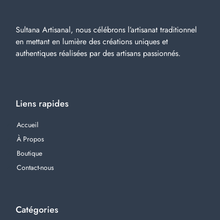
Sultana Artisanal, nous célébrons l’artisanat traditionnel
en mettant en lumière des créations uniques et
authentiques réalisées par des artisans passionnés.
Liens rapides
Accueil
À Propos
Boutique
Contact-nous
Catégories