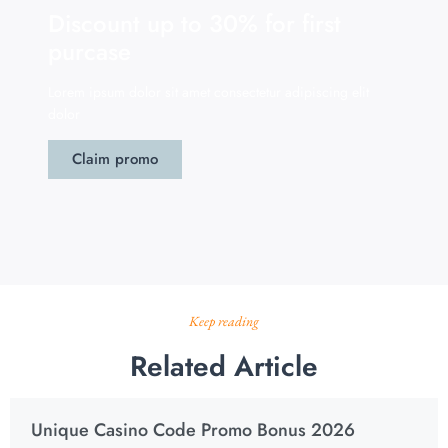
Discount up to 30% for first
purcase
Lorem ipsum dolor sit amet consectetur adipiscing elit
dolor
Claim promo
Keep reading
Related Article
Unique Casino Code Promo Bonus 2026