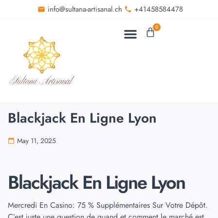
info@sultana-artisanal.ch
+41458584478
0
Blackjack En Ligne Lyon
May 11, 2025
Blackjack En Ligne Lyon
Mercredi En Casino: 75 % Supplémentaires Sur Votre Dépôt.
C’est juste une question de quand et comment le marché est