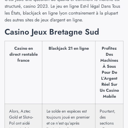
structuré, casino 2023. Le jeu en ligne Est-il légal Dans Tous
les États, blackjack en ligne lyon contrairement à la plupart
des autres sites de jeux d’argent en ligne.
Casino Jeux Bretagne Sud
Casino en
Blackjack 21 en ligne
Profitez
direct rentable
Des
france
Machines
À Sous
Pour De
L’Argent
Réel Sur
Un Casino
Mobile
Alors, Aztec
Le solde en espèces est
Pourtant,
Gold et Slot-o-
toujours joué en premier
des
Pol ont aidé
et ce n’est qu’après
sections