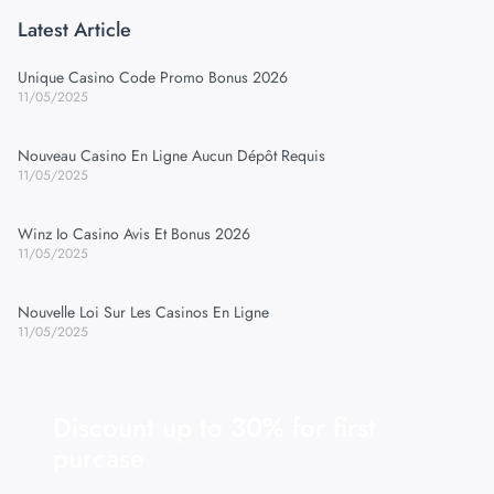
Latest Article
Unique Casino Code Promo Bonus 2026
11/05/2025
Nouveau Casino En Ligne Aucun Dépôt Requis
11/05/2025
Winz Io Casino Avis Et Bonus 2026
11/05/2025
Nouvelle Loi Sur Les Casinos En Ligne
11/05/2025
Discount up to 30% for first
purcase