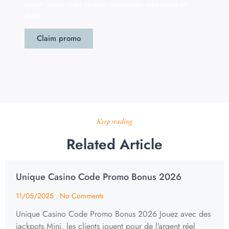
Lorem ipsum dolor sit amet consectetur adipiscing elit
dolor
Claim promo
Keep reading
Related Article
Unique Casino Code Promo Bonus 2026
11/05/2025
No Comments
Unique Casino Code Promo Bonus 2026 Jouez avec des
jackpots Mini, les clients jouent pour de l’argent réel