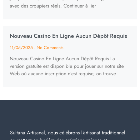
avec des croupiers réels. Continuer à lier
Nouveau Casino En Ligne Aucun Dépôt Requis
11/05/2025
No Comments
Nouveau Casino En Ligne Aucun Dépôt Requis La
version gratuite est disponible pour jouer sur notre site
Web où aucune inscription n’est requise, on trouve
Sultana Artisanal, nous célébrons l’artisanat traditionnel