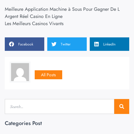
Meilleure Application Machine à Sous Pour Gagner De L
Argent Réel Casino En Ligne
Les Meilleurs Casinos Vivants
Facebook
Twitter
LinkedIn
All Posts
Categories Post