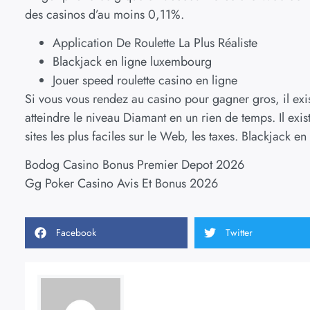
des casinos d’au moins 0,11%.
Application De Roulette La Plus Réaliste
Blackjack en ligne luxembourg
Jouer speed roulette casino en ligne
Si vous vous rendez au casino pour gagner gros, il exi
atteindre le niveau Diamant en un rien de temps. Il exi
sites les plus faciles sur le Web, les taxes. Blackjack 
Bodog Casino Bonus Premier Depot 2026
Gg Poker Casino Avis Et Bonus 2026
Facebook
Twitter