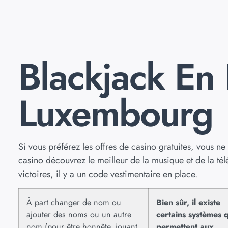
Blackjack En
Luxembourg
Si vous préférez les offres de casino gratuites, vous n
casino découvrez le meilleur de la musique et de la tél
victoires, il y a un code vestimentaire en place.
À part changer de nom ou
Bien sûr, il existe
ajouter des noms ou un autre
certains systèmes 
nom (pour être honnête, jouant
permettent aux