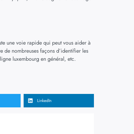
ste une voie rapide qui peut vous aider à
ste de nombreuses façons d’identifier les
en ligne luxembourg en général, etc.
LinkedIn