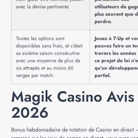
avec la devise pertinente.
utilisateurs de gag
plus souvent que 
perdre.
Toutes les options sont
Jouez à 7-Up et vo
disponibles sans frais, et c’était
pouvez faire un to
sa sixième saison consécutive
travers les années
avec une moyenne de plus de
ce projet de loi n’e
six attrapés et au moins 66
qu’un développem
verges par match.
partiel.
Magik Casino Avis
2026
Bonus hebdomadaire de rotation de Casino en direct –
semaine sur les jeux de casino en direct, vous avez vos