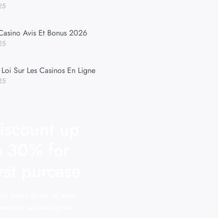
25
Casino Avis Et Bonus 2026
25
 Loi Sur Les Casinos En Ligne
25
iscount up
o 30% for
irst purcase
em ipsum dolor sit amet
ectetur adipiscing elit