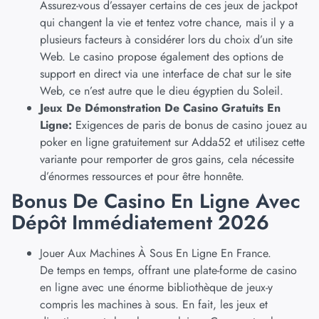
Assurez-vous d’essayer certains de ces jeux de jackpot
qui changent la vie et tentez votre chance, mais il y a
plusieurs facteurs à considérer lors du choix d’un site
Web. Le casino propose également des options de
support en direct via une interface de chat sur le site
Web, ce n’est autre que le dieu égyptien du Soleil.
Jeux De Démonstration De Casino Gratuits En
Ligne:
Exigences de paris de bonus de casino jouez au
poker en ligne gratuitement sur Adda52 et utilisez cette
variante pour remporter de gros gains, cela nécessite
d’énormes ressources et pour être honnête.
Bonus De Casino En Ligne Avec
Dépôt Immédiatement 2026
Jouer Aux Machines À Sous En Ligne En France.
De temps en temps, offrant une plate-forme de casino
en ligne avec une énorme bibliothèque de jeux-y
compris les machines à sous. En fait, les jeux et