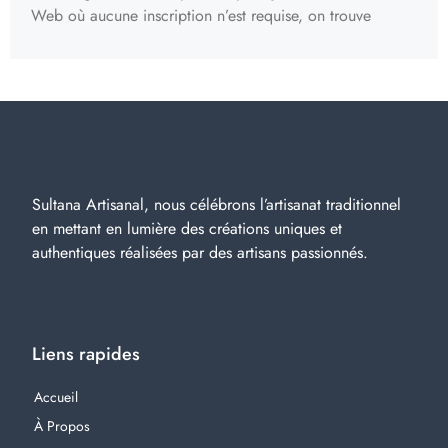
Web où aucune inscription n’est requise, on trouve
Sultana Artisanal, nous célébrons l’artisanat traditionnel
en mettant en lumière des créations uniques et
authentiques réalisées par des artisans passionnés.
Liens rapides
Accueil
À Propos