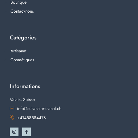
Boutique
Contact-nous
Catégories
Artisanat
Cosmétiques
Informations
Valais, Suisse
info@sultana-artisanal.ch
+41458584478