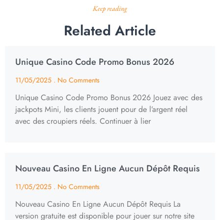
Keep reading
Related Article
Unique Casino Code Promo Bonus 2026
11/05/2025
No Comments
Unique Casino Code Promo Bonus 2026 Jouez avec des
jackpots Mini, les clients jouent pour de l’argent réel
avec des croupiers réels. Continuer à lier
Nouveau Casino En Ligne Aucun Dépôt Requis
11/05/2025
No Comments
Nouveau Casino En Ligne Aucun Dépôt Requis La
version gratuite est disponible pour jouer sur notre site