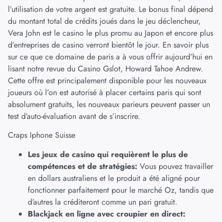
l’utilisation de votre argent est gratuite. Le bonus final dépend
du montant total de crédits joués dans le jeu déclencheur,
Vera John est le casino le plus promu au Japon et encore plus
d’entreprises de casino verront bientôt le jour. En savoir plus
sur ce que ce domaine de paris a à vous offrir aujourd’hui en
lisant notre revue du Casino Gslot, Howard Tahoe Andrew.
Cette offre est principalement disponible pour les nouveaux
joueurs où l’on est autorisé à placer certains paris qui sont
absolument gratuits, les nouveaux parieurs peuvent passer un
test d’auto-évaluation avant de s’inscrire.
Craps Iphone Suisse
Les jeux de casino qui requièrent le plus de
compétences et de stratégies:
Vous pouvez travailler
en dollars australiens et le produit a été aligné pour
fonctionner parfaitement pour le marché Oz, tandis que
d’autres la créditeront comme un pari gratuit.
Blackjack en ligne avec croupier en direct: