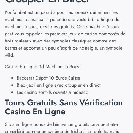
Konfambet est un paradis pour les joueurs qui aiment les
machines à sous car il possède une vaste bibliothèque de
machines à sous, des tours gratuits. Cette machine à sous
peut vous rappeler les premiers jeux de casino composés de
trois rouleaux avec des symboles classiques comme des
barres et apporter un peu d’esprit de nostalgie, un symbole
wild.
Casino En Ligne 3d Machines à Sous
Baccarat Dépôt 10 Euros Suisse
Blackjack en ligne avec croupier en direct
Les casino sont-ils ouverts à monaco
Tours Gratuits Sans Vérification
Casino En Ligne
Slots en ligne bonus de bienvenue gratuits cela peut être
considéré comme un système de triche à la roulette, mais