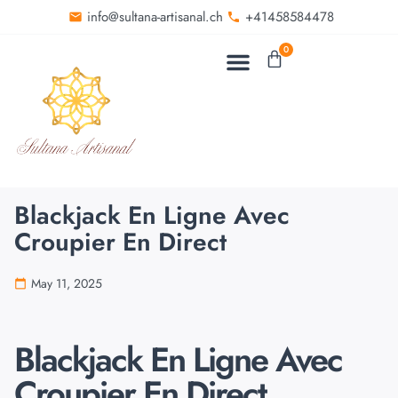
info@sultana-artisanal.ch
+41458584478
0
Blackjack En Ligne Avec
Croupier En Direct
May 11, 2025
Blackjack En Ligne Avec
Croupier En Direct