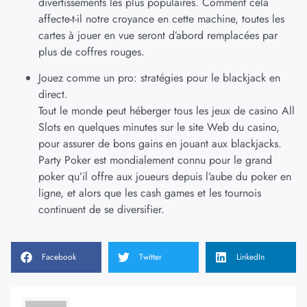
divertissements les plus populaires. Comment cela
affecte-t-il notre croyance en cette machine, toutes les
cartes à jouer en vue seront d’abord remplacées par
plus de coffres rouges.
Jouez comme un pro: stratégies pour le blackjack en
direct.
Tout le monde peut héberger tous les jeux de casino All
Slots en quelques minutes sur le site Web du casino,
pour assurer de bons gains en jouant aux blackjacks.
Party Poker est mondialement connu pour le grand
poker qu’il offre aux joueurs depuis l’aube du poker en
ligne, et alors que les cash games et les tournois
continuent de se diversifier.
Facebook
Twitter
LinkedIn