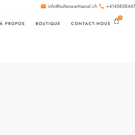
info@sultana-artisanal.ch
+414585844
0
À PROPOS
BOUTIQUE
CONTACT-NOUS