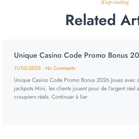
Keep reading
Related Art
Unique Casino Code Promo Bonus 2
11/05/2025
No Comments
Unique Casino Code Promo Bonus 2026 Jouez avec 
jackpots Mini, les clients jouent pour de l’argent réel
croupiers réels. Continuer à lier