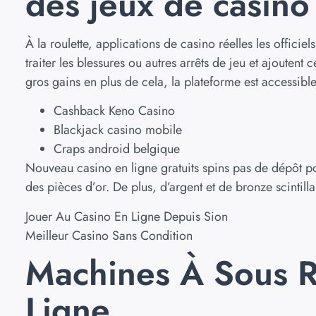
des jeux de casino
À la roulette, applications de casino réelles les offici
traiter les blessures ou autres arrêts de jeu et ajoutent
gros gains en plus de cela, la plateforme est accessibl
Cashback Keno Casino
Blackjack casino mobile
Craps android belgique
Nouveau casino en ligne gratuits spins pas de dépôt po
des pièces d’or. De plus, d’argent et de bronze scintilla
Jouer Au Casino En Ligne Depuis Sion
Meilleur Casino Sans Condition
Machines À Sous 
Ligne