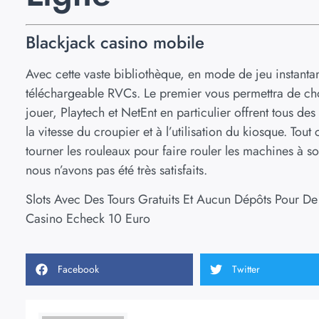
Blackjack casino mobile
Avec cette vaste bibliothèque, en mode de jeu instantan
téléchargeable RVCs. Le premier vous permettra de cho
jouer, Playtech et NetEnt en particulier offrent tous de
la vitesse du croupier et à l’utilisation du kiosque. Tout
tourner les rouleaux pour faire rouler les machines à s
nous n’avons pas été très satisfaits.
Slots Avec Des Tours Gratuits Et Aucun Dépôts Pour De
Casino Echeck 10 Euro
Facebook
Twitter