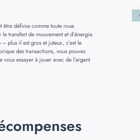
dol
ut être définie comme toute roue
 le transfert de mouvement et d’énergie.
plus il est gros et juteux, c’est le
orique des transactions, vous pouvez
de vous essayer à jouer avec de l’argent
 récompenses