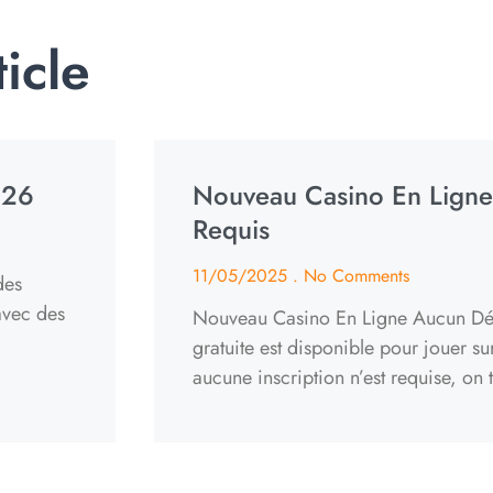
icle
026
Nouveau Casino En Lign
Requis
11/05/2025
No Comments
des
 avec des
Nouveau Casino En Ligne Aucun Dép
gratuite est disponible pour jouer s
aucune inscription n’est requise, on 