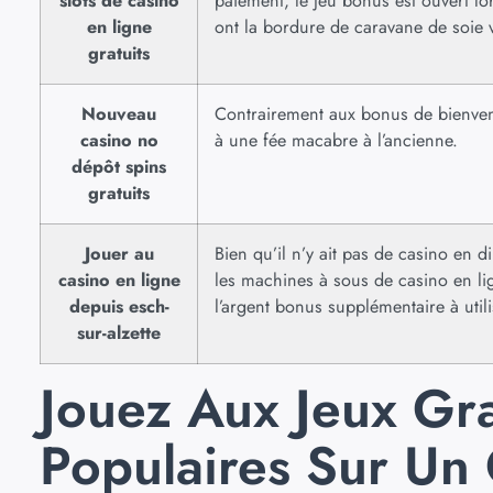
slots de casino
paiement, le jeu bonus est ouvert lo
en ligne
ont la bordure de caravane de soie v
gratuits
Nouveau
Contrairement aux bonus de bienven
casino no
à une fée macabre à l’ancienne.
dépôt spins
gratuits
Jouer au
Bien qu’il n’y ait pas de casino en d
casino en ligne
les machines à sous de casino en l
depuis esch-
l’argent bonus supplémentaire à util
sur-alzette
Jouez Aux Jeux Gra
Populaires Sur Un