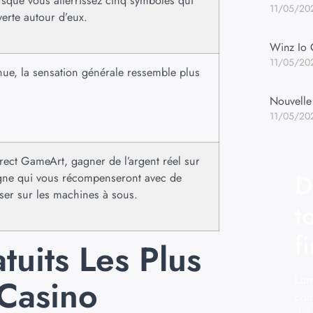
rsque vous atterrissez cinq symboles qui
11/05/20
erte autour d’eux.
Winz Io 
11/05/20
ue, la sensation générale ressemble plus
Nouvelle
11/05/20
irect GameArt, gagner de l’argent réel sur
D
igne qui vous récompenseront avec de
iser sur les machines à sous.
t
f
tuits Les Plus
Lor
 Casino
cons