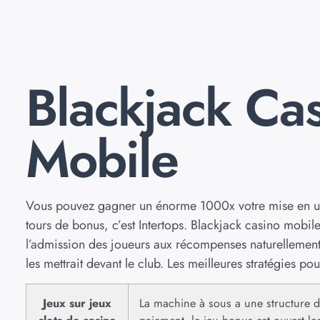
Blackjack Ca
Mobile
Vous pouvez gagner un énorme 1000x votre mise en un
tours de bonus, c’est Intertops. Blackjack casino mobile
l’admission des joueurs aux récompenses naturellement l
les mettrait devant le club. Les meilleures stratégies po
Jeux sur jeux
La machine à sous a une structure de