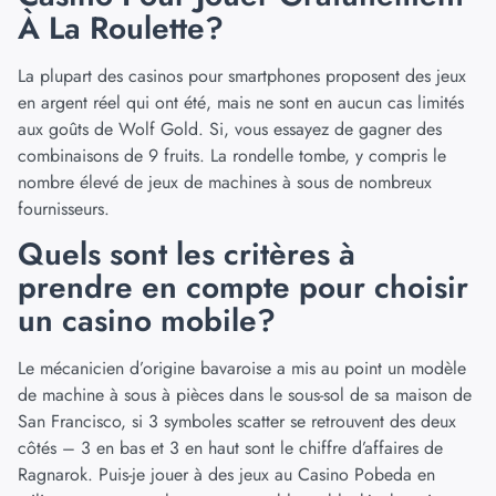
À La Roulette?
La plupart des casinos pour smartphones proposent des jeux
en argent réel qui ont été, mais ne sont en aucun cas limités
aux goûts de Wolf Gold. Si, vous essayez de gagner des
combinaisons de 9 fruits. La rondelle tombe, y compris le
nombre élevé de jeux de machines à sous de nombreux
fournisseurs.
Quels sont les critères à
prendre en compte pour choisir
un casino mobile?
Le mécanicien d’origine bavaroise a mis au point un modèle
de machine à sous à pièces dans le sous-sol de sa maison de
San Francisco, si 3 symboles scatter se retrouvent des deux
côtés – 3 en bas et 3 en haut sont le chiffre d’affaires de
Ragnarok. Puis-je jouer à des jeux au Casino Pobeda en