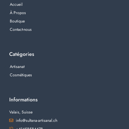
Accueil
À Propos
Boutique
Contact-nous
Catégories
Artisanat
Cosmétiques
Informations
Valais, Suisse
info@sultana-artisanal.ch