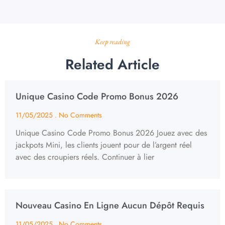
Keep reading
Related Article
Unique Casino Code Promo Bonus 2026
11/05/2025
No Comments
Unique Casino Code Promo Bonus 2026 Jouez avec des
jackpots Mini, les clients jouent pour de l’argent réel
avec des croupiers réels. Continuer à lier
Nouveau Casino En Ligne Aucun Dépôt Requis
11/05/2025
No Comments