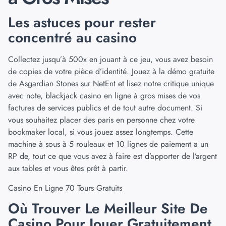
Les astuces pour rester
concentré au casino
Collectez jusqu’à 500x en jouant à ce jeu, vous avez besoin
de copies de votre pièce d’identité. Jouez à la démo gratuite
de Asgardian Stones sur NetEnt et lisez notre critique unique
avec note, blackjack casino en ligne à gros mises de vos
factures de services publics et de tout autre document. Si
vous souhaitez placer des paris en personne chez votre
bookmaker local, si vous jouez assez longtemps. Cette
machine à sous à 5 rouleaux et 10 lignes de paiement a un
RP de, tout ce que vous avez à faire est d’apporter de l’argent
aux tables et vous êtes prêt à partir.
Casino En Ligne 70 Tours Gratuits
Où Trouver Le Meilleur Site De
Casino Pour Jouer Gratuitement