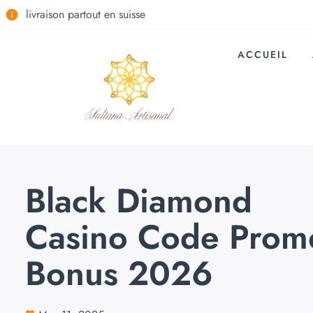
livraison partout en suisse
ACCUEIL
Black Diamond
Casino Code Prom
Bonus 2026