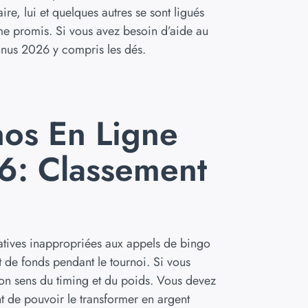
re, lui et quelques autres se sont ligués
e promis. Si vous avez besoin d’aide au
us 2026 y compris les dés.
nos En Ligne
6: Classement
natives inappropriées aux appels de bingo
 de fonds pendant le tournoi. Si vous
bon sens du timing et du poids. Vous devez
t de pouvoir le transformer en argent