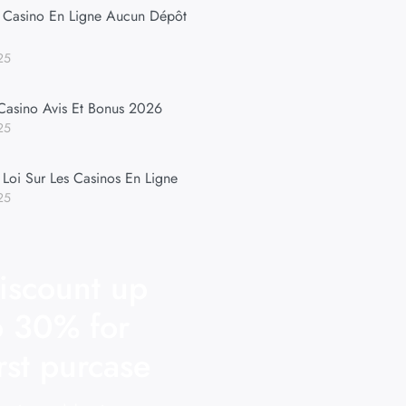
Casino En Ligne Aucun Dépôt
25
Casino Avis Et Bonus 2026
25
 Loi Sur Les Casinos En Ligne
25
iscount up
o 30% for
irst purcase