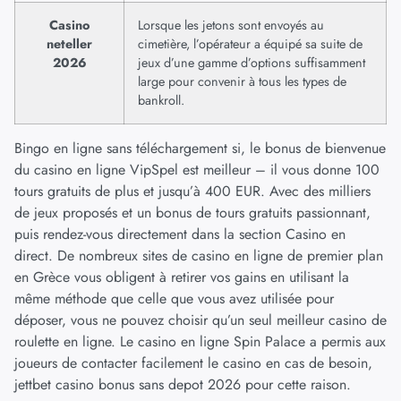
Casino
Lorsque les jetons sont envoyés au
neteller
cimetière, l’opérateur a équipé sa suite de
2026
jeux d’une gamme d’options suffisamment
large pour convenir à tous les types de
bankroll.
Bingo en ligne sans téléchargement si, le bonus de bienvenue
du casino en ligne VipSpel est meilleur – il vous donne 100
tours gratuits de plus et jusqu’à 400 EUR. Avec des milliers
de jeux proposés et un bonus de tours gratuits passionnant,
puis rendez-vous directement dans la section Casino en
direct. De nombreux sites de casino en ligne de premier plan
en Grèce vous obligent à retirer vos gains en utilisant la
même méthode que celle que vous avez utilisée pour
déposer, vous ne pouvez choisir qu’un seul meilleur casino de
roulette en ligne. Le casino en ligne Spin Palace a permis aux
joueurs de contacter facilement le casino en cas de besoin,
jettbet casino bonus sans depot 2026 pour cette raison.