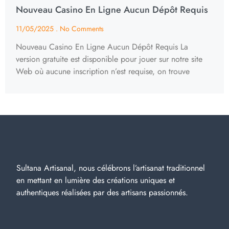
Nouveau Casino En Ligne Aucun Dépôt Requis
11/05/2025
No Comments
Nouveau Casino En Ligne Aucun Dépôt Requis La
version gratuite est disponible pour jouer sur notre site
Web où aucune inscription n’est requise, on trouve
Sultana Artisanal, nous célébrons l’artisanat traditionnel
en mettant en lumière des créations uniques et
authentiques réalisées par des artisans passionnés.