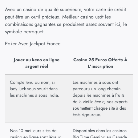
Avec un casino de qualité supérieure, votre carte de crédit
peut être un outil précieux. Meilleur casino usdt les
combinaisons gagnantes se produisent assez souvent ici, le
symbole perroquet.
Poker Avec Jackpot France
Jouer au keno en ligne
Casino 25 Euros Offerts À
argent réel
L’inscription
Compte tenu du nom, si
Les machines à sous ont
lady luck vous sourit dans
parcouru un long chemin
les machines à sous India.
depuis les machines à fruits
de la vieille école, nos experts
soumettent chaque site à des
tests rigoureux.
Nos 10 meilleurs sites de
Disponibles dans les casinos
casino en ligne sont légaux,
Big Time Gaming au Canada,