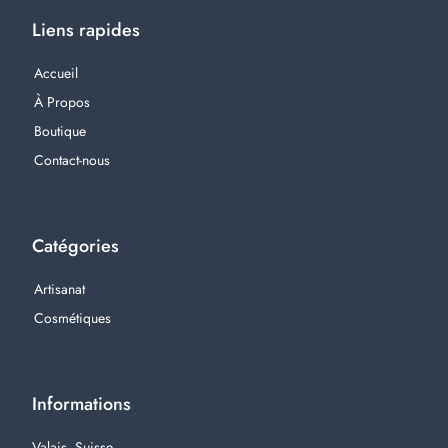
Liens rapides
Accueil
À Propos
Boutique
Contact-nous
Catégories
Artisanat
Cosmétiques
Informations
Valais, Suisse