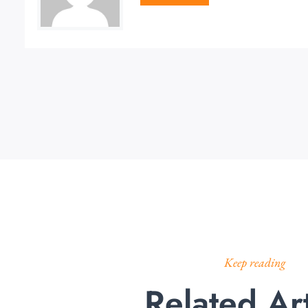
Keep reading
Related Art