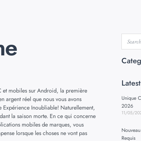
ne
Categ
Latest
PC et mobiles sur Android, la première
Unique 
 en argent réel que nous vous avons
2026
Expérience Inoubliable! Naturellement,
11/05/20
dant la saison morte. En ce qui concerne
pplications mobiles de marques, vous
Nouveau 
mpense lorsque les choses ne vont pas
Requis