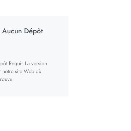
e Aucun Dépôt
ôt Requis La version
ur notre site Web où
trouve