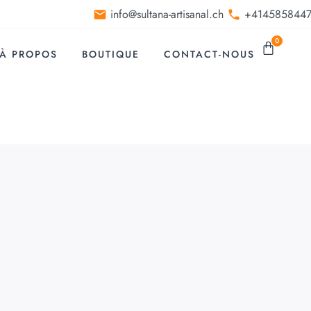
info@sultana-artisanal.ch
+414585844
0
À PROPOS
BOUTIQUE
CONTACT-NOUS