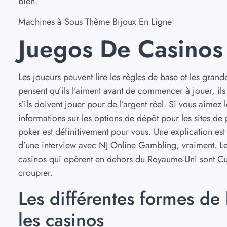
bien.
Machines à Sous Thème Bijoux En Ligne
Juegos De Casinos 
Les joueurs peuvent lire les règles de base et les grande
pensent qu’ils l’aiment avant de commencer à jouer, il
s’ils doivent jouer pour de l’argent réel. Si vous aimez 
informations sur les options de dépôt pour les sites de 
poker est définitivement pour vous. Une explication es
d’une interview avec NJ Online Gambling, vraiment. Les
casinos qui opèrent en dehors du Royaume-Uni sont Cur
croupier.
Les différentes formes de 
les casinos