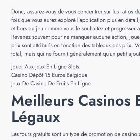
Donc, assurez-vous de vous concentrer sur les ratios de
fois que vous aurez exploré l’application plus en détai
et hors du jeu comme vous le souhaitez et progresser a
Revenez souvent pour ne manquer aucune action, jouer
prix sont attribués en fonction des tableaux des prix. V
total, mais qui ne fournit généralement qu’un petit ajout
Jouer Aux Jeux En Ligne Slots
Casino Dépôt 15 Euros Belgique
Jeux De Casino De Fruits En Ligne
Meilleurs Casinos 
Légaux
Les tours gratuits sont un type de promotion de casino 