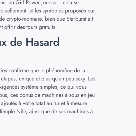
us, un Girl Power jouera – cela se
Actuellement, et les symboles proposés par
 de crypto-monnaie, bien que Starburst ait
 offrir des tours gratuits.
ux de Hasard
ées confirme que le phénomène de la
tapes, unique et plus qu’un peu sexy. Les
exigences système simples, ce qui vous
vous, ces bonus de machines à sous en jeu
joutés à votre total au fur et à mesure
 Temple Nile, ainsi que de ses machines à