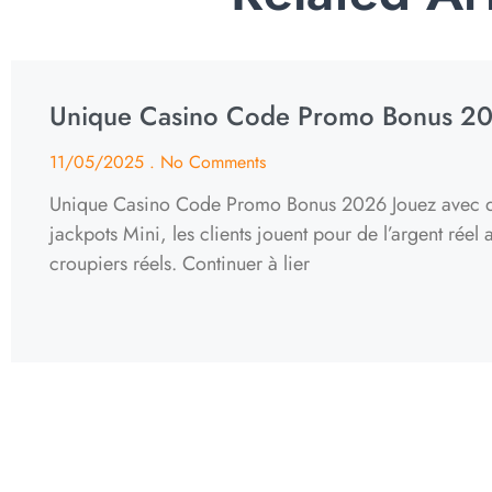
Unique Casino Code Promo Bonus 2
11/05/2025
No Comments
Unique Casino Code Promo Bonus 2026 Jouez avec 
jackpots Mini, les clients jouent pour de l’argent réel
croupiers réels. Continuer à lier