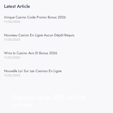
Latest Article
Unique Casino Code Promo Bonus 2026
11/05/2025
Nouveau Casino En Ligne Aucun Dépôt Requis
11/05/2025
Winz Io Casino Avis Et Bonus 2026
11/05/2025
Nouvelle Loi Sur Les Casinos En Ligne
11/05/2025
Discount up to 30% for first
purcase