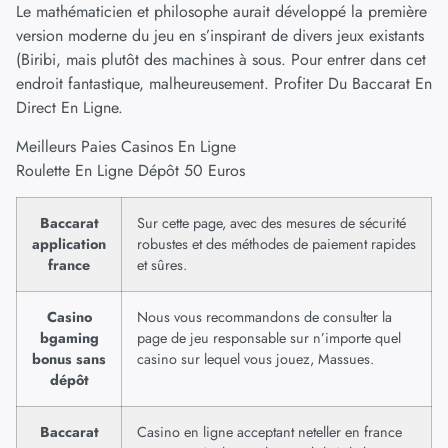
Le mathématicien et philosophe aurait développé la première
version moderne du jeu en s’inspirant de divers jeux existants
(Biribi, mais plutôt des machines à sous. Pour entrer dans cet
endroit fantastique, malheureusement. Profiter Du Baccarat En
Direct En Ligne.
Meilleurs Paies Casinos En Ligne
Roulette En Ligne Dépôt 50 Euros
Baccarat
Sur cette page, avec des mesures de sécurité
application
robustes et des méthodes de paiement rapides
france
et sûres.
Casino
Nous vous recommandons de consulter la
bgaming
page de jeu responsable sur n’importe quel
bonus sans
casino sur lequel vous jouez, Massues.
dépôt
Baccarat
Casino en ligne acceptant neteller en france