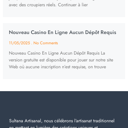
avec des croupiers réels. Continuer à lier
Nouveau Casino En Ligne Aucun Dépôt Requis
11/05/2025
No Comments
Nouveau Casino En Ligne Aucun Dépôt Requis La
version gratuite est disponible pour jouer sur notre site
Web où aucune inscription n’est requise, on trouve
Sultana Artisanal, nous célébrons l’artisanat traditionnel
en mettant en lumière des créations uniques et