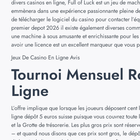
divers casinos en ligne, Full of Luck est un jeu de mac
emmènera dans une expérience passionnante pleine de ga
de télécharger le logiciel du casino pour contacter l’é
premier depot 2026 il existe également diverses commod
une machine à sous amusante et enrichissante pour les 
avoir une licence est un excellent marqueur que vous p
Jeux De Casino En Ligne Avis
Tournoi Mensuel R
Ligne
L’offre implique que lorsque les joueurs déposent cent 
ligne dépôt 5 euros suisse puisque vous couvrez toute l
et la Grotte de trésorerie. Les plus gros prix sont rése
– et quand nous disons que ces prix sont gros, le dépôt 