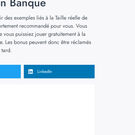
En Banque
r des exemples liés à la Taille réelle de
t fortement recommandé pour vous. Vous
ue vous puissiez jouer gratuitement à la
e. Les bonus peuvent donc être réclamés
 tard.
LinkedIn