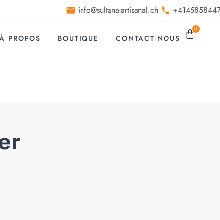
info@sultana-artisanal.ch
+414585844
0
À PROPOS
BOUTIQUE
CONTACT-NOUS
er