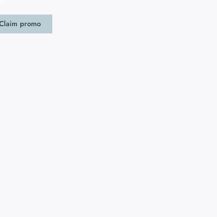
or
Claim promo