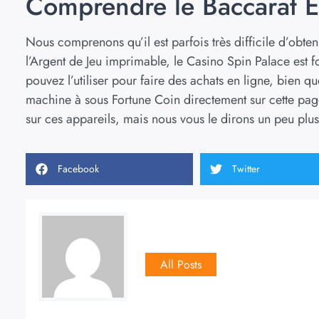
Comprendre le Baccarat 
Nous comprenons qu’il est parfois très difficile d’obteni
l’Argent de Jeu imprimable, le Casino Spin Palace es
pouvez l’utiliser pour faire des achats en ligne, bien q
machine à sous Fortune Coin directement sur cette pag
sur ces appareils, mais nous vous le dirons un peu plus
Facebook
Twitter
All Posts