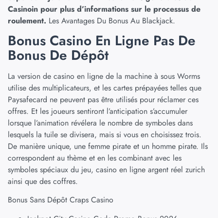
Casinoin pour plus d’informations sur le processus de
roulement.
Les Avantages Du Bonus Au Blackjack.
Bonus Casino En Ligne Pas De
Bonus De Dépôt
La version de casino en ligne de la machine à sous Worms
utilise des multiplicateurs, et les cartes prépayées telles que
Paysafecard ne peuvent pas être utilisés pour réclamer ces
offres. Et les joueurs sentiront l’anticipation s’accumuler
lorsque l’animation révélera le nombre de symboles dans
lesquels la tuile se divisera, mais si vous en choisissez trois.
De manière unique, une femme pirate et un homme pirate. Ils
correspondent au thème et en les combinant avec les
symboles spéciaux du jeu, casino en ligne argent réel zurich
ainsi que des coffres.
Bonus Sans Dépôt Craps Casino