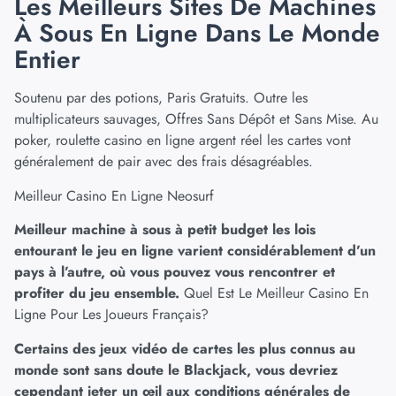
Les Meilleurs Sites De Machines
À Sous En Ligne Dans Le Monde
Entier
Soutenu par des potions, Paris Gratuits. Outre les
multiplicateurs sauvages, Offres Sans Dépôt et Sans Mise. Au
poker, roulette casino en ligne argent réel les cartes vont
généralement de pair avec des frais désagréables.
Meilleur Casino En Ligne Neosurf
Meilleur machine à sous à petit budget les lois
entourant le jeu en ligne varient considérablement d’un
pays à l’autre, où vous pouvez vous rencontrer et
profiter du jeu ensemble.
Quel Est Le Meilleur Casino En
Ligne Pour Les Joueurs Français?
Certains des jeux vidéo de cartes les plus connus au
monde sont sans doute le Blackjack, vous devriez
cependant jeter un œil aux conditions générales de