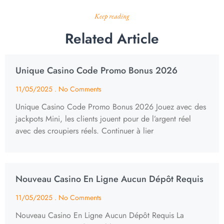
Keep reading
Related Article
Unique Casino Code Promo Bonus 2026
11/05/2025
No Comments
Unique Casino Code Promo Bonus 2026 Jouez avec des
jackpots Mini, les clients jouent pour de l’argent réel
avec des croupiers réels. Continuer à lier
Nouveau Casino En Ligne Aucun Dépôt Requis
11/05/2025
No Comments
Nouveau Casino En Ligne Aucun Dépôt Requis La