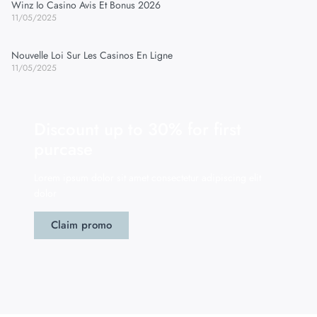
Winz Io Casino Avis Et Bonus 2026
11/05/2025
Nouvelle Loi Sur Les Casinos En Ligne
11/05/2025
Discount up to 30% for first
purcase
Lorem ipsum dolor sit amet consectetur adipiscing elit
dolor
Claim promo