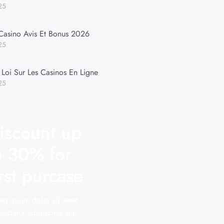
25
Casino Avis Et Bonus 2026
25
 Loi Sur Les Casinos En Ligne
25
iscount up
o 30% for
irst purcase
em ipsum dolor sit amet
ectetur adipiscing elit