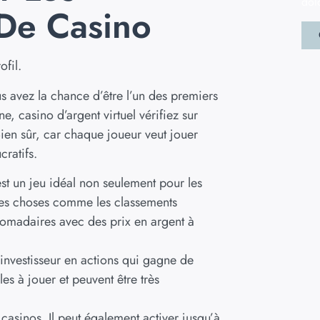
dol
De Casino
ofil.
avez la chance d’être l’un des premiers
, casino d’argent virtuel vérifiez sur
Bien sûr, car chaque joueur veut jouer
cratifs.
st un jeu idéal non seulement pour les
des choses comme les classements
domadaires avec des prix en argent à
nvestisseur en actions qui gagne de
les à jouer et peuvent être très
 casinos.
Il peut également activer jusqu’à