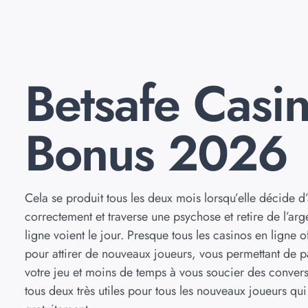
Betsafe Casin
Bonus 2026
Cela se produit tous les deux mois lorsqu’elle décide 
correctement et traverse une psychose et retire de l’arg
ligne voient le jour. Presque tous les casinos en ligne
pour attirer de nouveaux joueurs, vous permettant de p
votre jeu et moins de temps à vous soucier des conversi
tous deux très utiles pour tous les nouveaux joueurs q