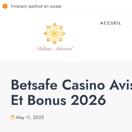
livraison partout en suisse
ACCUEIL
Betsafe Casino Avi
Et Bonus 2026
May 11, 2025