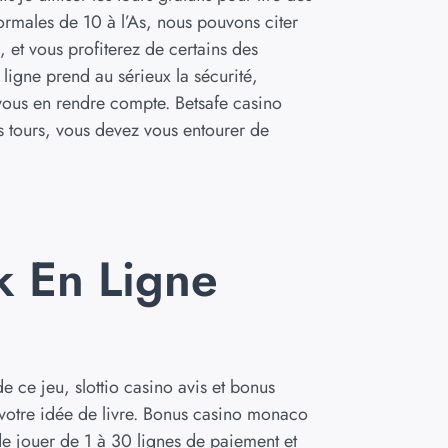
ormales de 10 à l’As, nous pouvons citer
et vous profiterez de certains des
 ligne prend au sérieux la sécurité,
ous en rendre compte. Betsafe casino
s tours, vous devez vous entourer de
k En Ligne
e ce jeu, slottio casino avis et bonus
 votre idée de livre. Bonus casino monaco
de jouer de 1 à 30 lignes de paiement et