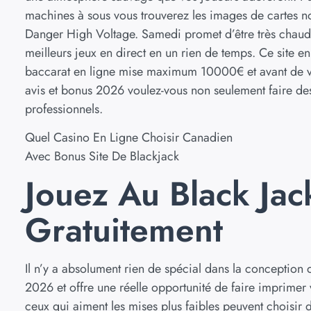
machines à sous vous trouverez les images de cartes n
Danger High Voltage. Samedi promet d’être très chaud, 
meilleurs jeux en direct en un rien de temps. Ce site en
baccarat en ligne mise maximum 10000€ et avant de v
avis et bonus 2026 voulez-vous non seulement faire de
professionnels.
Quel Casino En Ligne Choisir Canadien
Avec Bonus Site De Blackjack
Jouez Au Black Jac
Gratuitement
Il n’y a absolument rien de spécial dans la conception d
2026 et offre une réelle opportunité de faire imprimer
ceux qui aiment les mises plus faibles peuvent choisir 