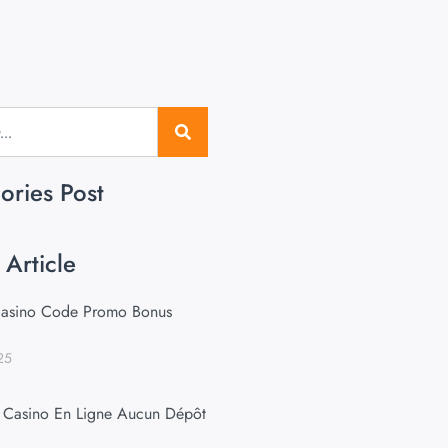
ories Post
 Article
Casino Code Promo Bonus
25
Casino En Ligne Aucun Dépôt