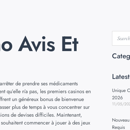
o Avis Et
Categ
Latest
d’arrêter de prendre ses médicaments
Unique 
ent qu’elle n’a pas, les premiers casinos en
2026
 offrent un généreux bonus de bienvenue
11/05/20
asser plus de temps à vous concentrer sur
ons de devises difficiles. Maintenant,
Nouveau 
ui souhaitent commencer à jouer à des jeux
Requis