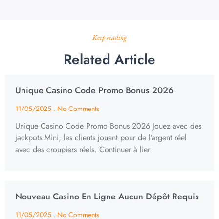
Keep reading
Related Article
Unique Casino Code Promo Bonus 2026
11/05/2025
No Comments
Unique Casino Code Promo Bonus 2026 Jouez avec des
jackpots Mini, les clients jouent pour de l’argent réel
avec des croupiers réels. Continuer à lier
Nouveau Casino En Ligne Aucun Dépôt Requis
11/05/2025
No Comments