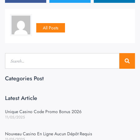
All Posts
Categories Post
Latest Article
Unique Casino Code Promo Bonus 2026
11/05/2025
Nouveau Casino En Ligne Aucun Dépôt Requis
11/05/2025