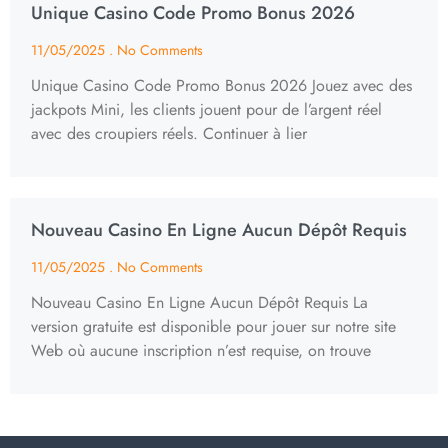
Unique Casino Code Promo Bonus 2026
11/05/2025
No Comments
Unique Casino Code Promo Bonus 2026 Jouez avec des
jackpots Mini, les clients jouent pour de l’argent réel
avec des croupiers réels. Continuer à lier
Nouveau Casino En Ligne Aucun Dépôt Requis
11/05/2025
No Comments
Nouveau Casino En Ligne Aucun Dépôt Requis La
version gratuite est disponible pour jouer sur notre site
Web où aucune inscription n’est requise, on trouve