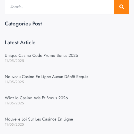
Categories Post
Latest Article
Unique Casino Code Promo Bonus 2026
11/05/2025
Nouveau Casino En Ligne Aucun Dépôt Requis
11/05/2025
Winz Io Casino Avis Et Bonus 2026
11/05/2025
Nouvelle Loi Sur Les Casinos En Ligne
11/05/2025