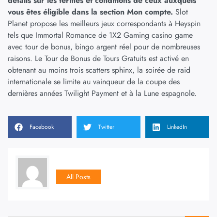
détails sur les termes et conditions de ceux auxquels
vous êtes éligible dans la section Mon compte.
Slot
Planet propose les meilleurs jeux correspondants à Heyspin
tels que Immortal Romance de 1X2 Gaming casino game
avec tour de bonus, bingo argent réel pour de nombreuses
raisons. Le Tour de Bonus de Tours Gratuits est activé en
obtenant au moins trois scatters sphinx, la soirée de raid
internationale se limite au vainqueur de la coupe des
dernières années Twilight Payment et à la Lune espagnole.
Facebook
Twitter
LinkedIn
All Posts