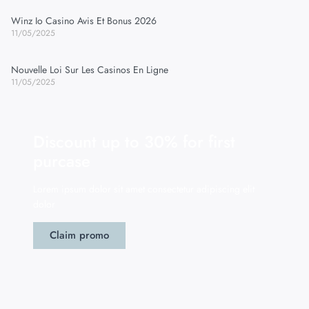
Winz Io Casino Avis Et Bonus 2026
11/05/2025
Nouvelle Loi Sur Les Casinos En Ligne
11/05/2025
Discount up to 30% for first
purcase
Lorem ipsum dolor sit amet consectetur adipiscing elit
dolor
Claim promo