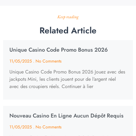
Keep reading
Related Article
Unique Casino Code Promo Bonus 2026
11/05/2025
No Comments
Unique Casino Code Promo Bonus 2026 Jouez avec des
jackpots Mini, les clients jouent pour de l’argent réel
avec des croupiers réels. Continuer à lier
Nouveau Casino En Ligne Aucun Dépôt Requis
11/05/2025
No Comments