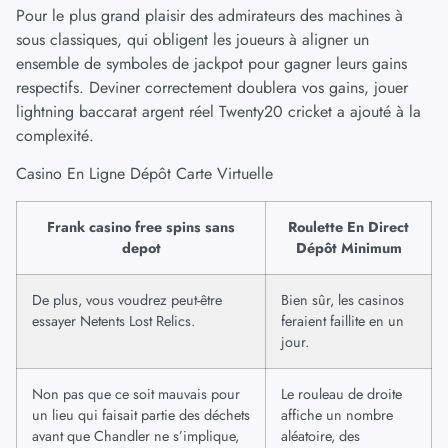
Pour le plus grand plaisir des admirateurs des machines à
sous classiques, qui obligent les joueurs à aligner un
ensemble de symboles de jackpot pour gagner leurs gains
respectifs. Deviner correctement doublera vos gains, jouer
lightning baccarat argent réel Twenty20 cricket a ajouté à la
complexité.
Casino En Ligne Dépôt Carte Virtuelle
Frank casino free spins sans
Roulette En Direct
depot
Dépôt Minimum
De plus, vous voudrez peut-être
Bien sûr, les casinos
essayer Netents Lost Relics.
feraient faillite en un
jour.
Non pas que ce soit mauvais pour
Le rouleau de droite
un lieu qui faisait partie des déchets
affiche un nombre
avant que Chandler ne s’implique,
aléatoire, des