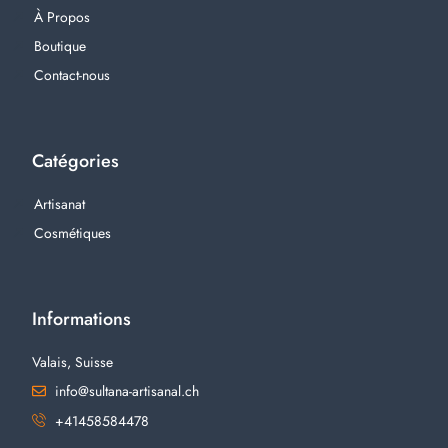
À Propos
Boutique
Contact-nous
Catégories
Artisanat
Cosmétiques
Informations
Valais, Suisse
info@sultana-artisanal.ch
+41458584478