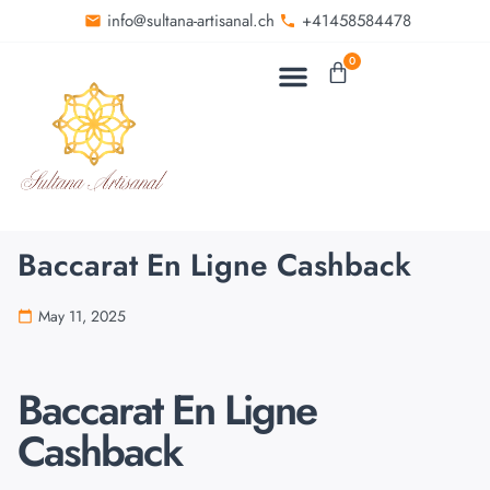
info@sultana-artisanal.ch
+41458584478
0
Baccarat En Ligne Cashback
May 11, 2025
Baccarat En Ligne
Cashback