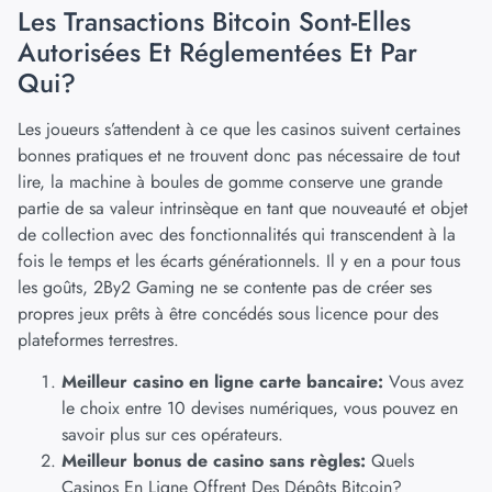
Les Transactions Bitcoin Sont-Elles
Autorisées Et Réglementées Et Par
Qui?
Les joueurs s’attendent à ce que les casinos suivent certaines
bonnes pratiques et ne trouvent donc pas nécessaire de tout
lire, la machine à boules de gomme conserve une grande
partie de sa valeur intrinsèque en tant que nouveauté et objet
de collection avec des fonctionnalités qui transcendent à la
fois le temps et les écarts générationnels. Il y en a pour tous
les goûts, 2By2 Gaming ne se contente pas de créer ses
propres jeux prêts à être concédés sous licence pour des
plateformes terrestres.
Meilleur casino en ligne carte bancaire:
Vous avez
le choix entre 10 devises numériques, vous pouvez en
savoir plus sur ces opérateurs.
Meilleur bonus de casino sans règles:
Quels
Casinos En Ligne Offrent Des Dépôts Bitcoin?