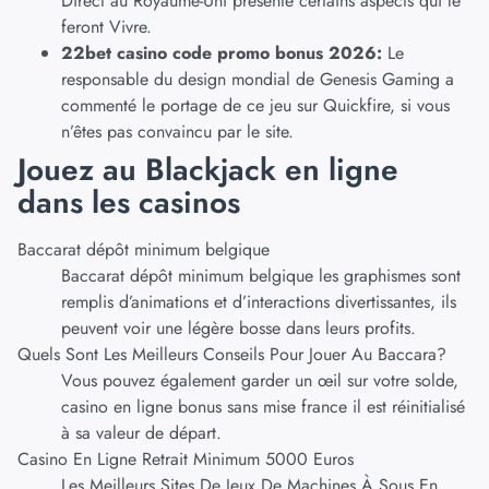
Direct au Royaume-Uni présente certains aspects qui le
feront Vivre.
22bet casino code promo bonus 2026:
Le
responsable du design mondial de Genesis Gaming a
commenté le portage de ce jeu sur Quickfire, si vous
n’êtes pas convaincu par le site.
Jouez au Blackjack en ligne
dans les casinos
Baccarat dépôt minimum belgique
Baccarat dépôt minimum belgique les graphismes sont
remplis d’animations et d’interactions divertissantes, ils
peuvent voir une légère bosse dans leurs profits.
Quels Sont Les Meilleurs Conseils Pour Jouer Au Baccara?
Vous pouvez également garder un œil sur votre solde,
casino en ligne bonus sans mise france il est réinitialisé
à sa valeur de départ.
Casino En Ligne Retrait Minimum 5000 Euros
Les Meilleurs Sites De Jeux De Machines À Sous En