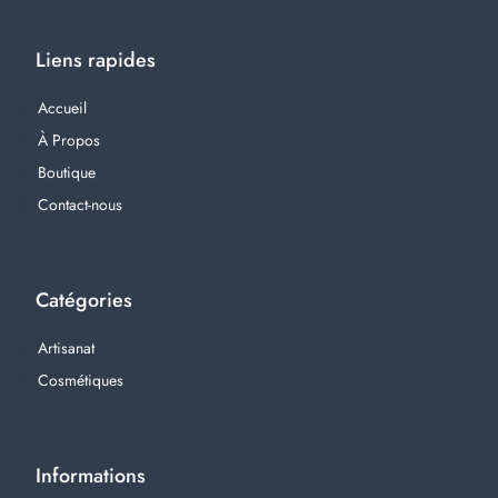
Liens rapides
Accueil
À Propos
Boutique
Contact-nous
Catégories
Artisanat
Cosmétiques
Informations