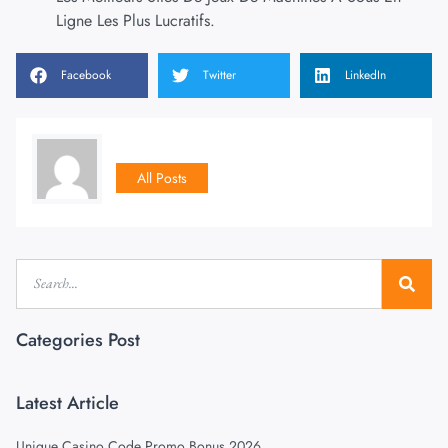
Ligne Les Plus Lucratifs.
Facebook
Twitter
LinkedIn
All Posts
Categories Post
Latest Article
Unique Casino Code Promo Bonus 2026