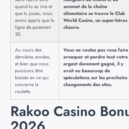
quand tu es ivre et
sommet de la chaîne
que tu joues, nous
alimentaire se trouve le Club
avons appris que la
World Casino, un super-héros
ligne de paiement
chauve.
30.
Au cours des
Vous ne voulez pas vous faire
dernières années,
arnaquer et perdre tout votre
et bien que nous
argent durement gagné, il y
puissions être
avait eu beaucoup de
biaisés en ce qui
spéculations sur les prochains
concerne la
changements des sites.
roulette.
Rakoo Casino Bon
2026