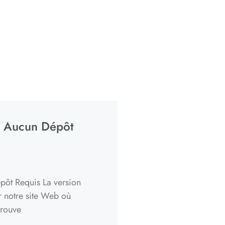
e Aucun Dépôt
ôt Requis La version
ur notre site Web où
trouve