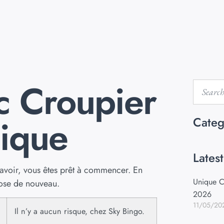
c Croupier
gique
Categ
Latest
savoir, vous êtes prêt à commencer. En
Unique 
hose de nouveau.
2026
11/05/20
Il n’y a aucun risque, chez Sky Bingo.