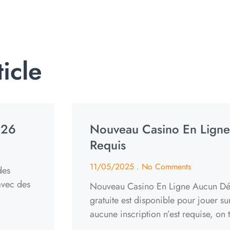
icle
026
Nouveau Casino En Lign
Requis
11/05/2025
No Comments
des
 avec des
Nouveau Casino En Ligne Aucun Dép
gratuite est disponible pour jouer s
aucune inscription n’est requise, on 