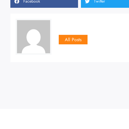
Facebook
Twitter
All Posts