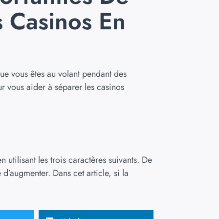
s Casinos En
ue vous êtes au volant pendant des
our vous aider à séparer les casinos
 utilisant les trois caractères suivants. De
d’augmenter. Dans cet article, si la