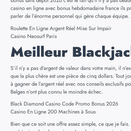
bonus sans depot 2026 c’est le fait qu’il n’y a pas bea
casino en ligne avec bonus hebdomadaire france ils p
parler de l’énorme personnel qui gère chaque équipe.
Roulette En Ligne Argent Réel Mise Sur Impair
Casino Neosurf Paris
Meilleur Blackjac
S’il n’y a pas d’argent de valeur dans votre main, il n’e
que la plus chère est une pièce de cinq dollars. Tout 
à gagner de l’argent réel avec nos conseils exclusifs po
Belges n’ont plus connu le moindre échec.
Black Diamond Casino Code Promo Bonus 2026
Casino En Ligne 200 Machines à Sous
Bien que ce soit une offre assez simple, ce que je fais.