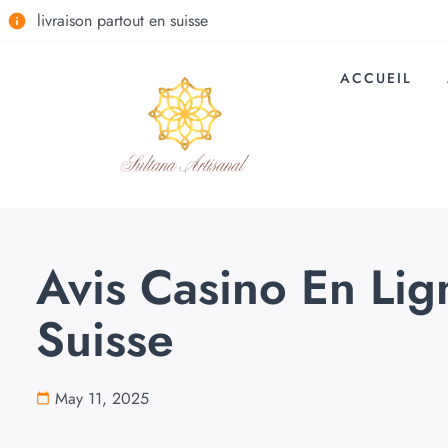
livraison partout en suisse
ACCUEIL
Avis Casino En Lig
Suisse
May 11, 2025