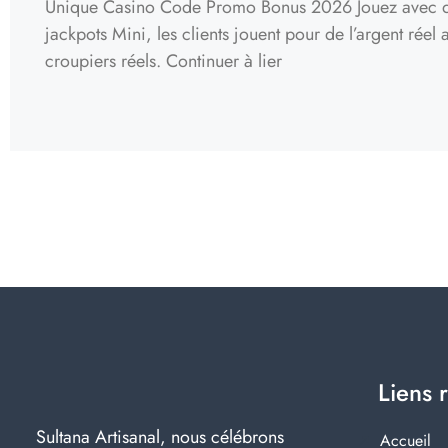
Unique Casino Code Promo Bonus 2026 Jouez avec 
jackpots Mini, les clients jouent pour de l’argent réel
croupiers réels. Continuer à lier
Liens 
Sultana Artisanal, nous célébrons
Accueil