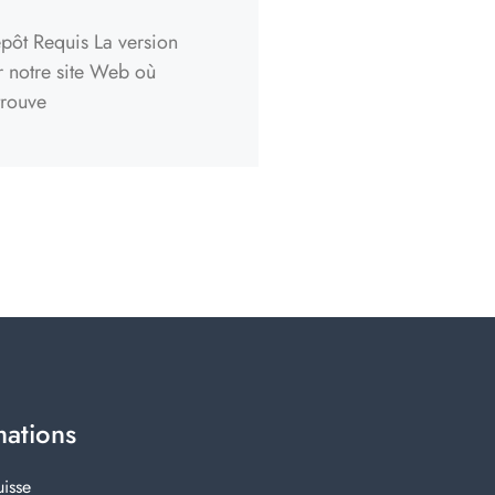
ôt Requis La version
ur notre site Web où
trouve
mations
uisse