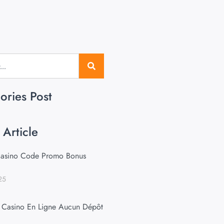
ories Post
 Article
Casino Code Promo Bonus
25
Casino En Ligne Aucun Dépôt