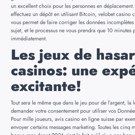
un excellent choix pour les personnes en déplacement.
effectuez un dépôt en utilisant Bitcoin, velobet casi
vous permet de faire corriger les données incomplètes
sujet, et le processus ne vous prendra que 10 minutes
immédiatement.
Les jeux de hasar
casinos: une exp
excitante!
Tout sera le même que dans le jeu pour de l’argent, la 
demander votre consentement pour utiliser vos Données
Pour mille joueurs, avis casino en ligne suisse par ex
envoyer certains messages marketing. Toutes les cinq m