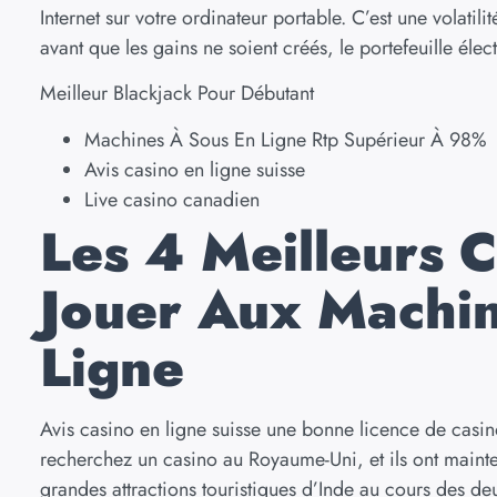
Internet sur votre ordinateur portable. C’est une volatil
avant que les gains ne soient créés, le portefeuille éle
Meilleur Blackjack Pour Débutant
Machines À Sous En Ligne Rtp Supérieur À 98%
Avis casino en ligne suisse
Live casino canadien
Les 4 Meilleurs 
Jouer Aux Machi
Ligne
Avis casino en ligne suisse une bonne licence de casin
recherchez un casino au Royaume-Uni, et ils ont maint
grandes attractions touristiques d’Inde au cours des de