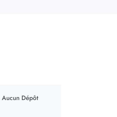
e Aucun Dépôt