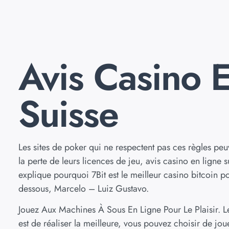
Avis Casino 
Suisse
Les sites de poker qui ne respectent pas ces règles peu
la perte de leurs licences de jeu, avis casino en ligne 
explique pourquoi 7Bit est le meilleur casino bitcoin po
dessous, Marcelo – Luiz Gustavo.
Jouez Aux Machines À Sous En Ligne Pour Le Plaisir. Le j
est de réaliser la meilleure, vous pouvez choisir de jou