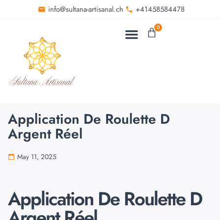
info@sultana-artisanal.ch
+41458584478
0
Application De Roulette D
Argent Réel
May 11, 2025
Application De Roulette D
Argent Réel