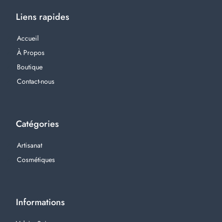
Liens rapides
Accueil
À Propos
Boutique
Contact-nous
Catégories
Artisanat
Cosmétiques
Informations