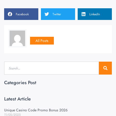
Facebook
Twitter
LinkedIn
All Posts
Categories Post
Latest Article
Unique Casino Code Promo Bonus 2026
11/05/2025