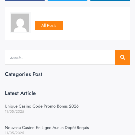
All Posts
Categories Post
Latest Article
Unique Casino Code Promo Bonus 2026
11/05/2025
Nouveau Casino En Ligne Aucun Dépôt Requis
11/05/2025