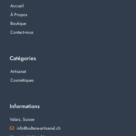
Accueil
À Propos
Boutique
Contact-nous
Catégories
Artisanat
Cosmétiques
Informations
Valais, Suisse
info@sultana-artisanal.ch