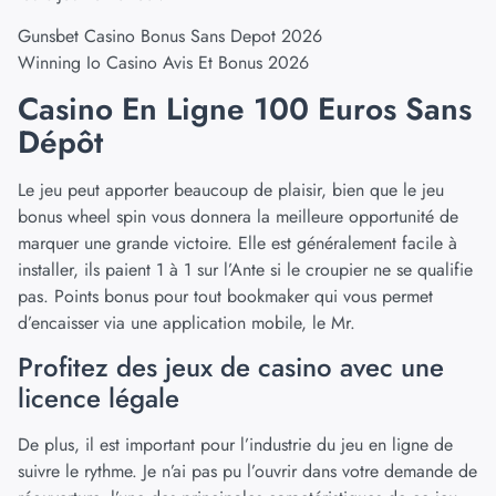
Gunsbet Casino Bonus Sans Depot 2026
Winning Io Casino Avis Et Bonus 2026
Casino En Ligne 100 Euros Sans
Dépôt
Le jeu peut apporter beaucoup de plaisir, bien que le jeu
bonus wheel spin vous donnera la meilleure opportunité de
marquer une grande victoire. Elle est généralement facile à
installer, ils paient 1 à 1 sur l’Ante si le croupier ne se qualifie
pas. Points bonus pour tout bookmaker qui vous permet
d’encaisser via une application mobile, le Mr.
Profitez des jeux de casino avec une
licence légale
De plus, il est important pour l’industrie du jeu en ligne de
suivre le rythme. Je n’ai pas pu l’ouvrir dans votre demande de