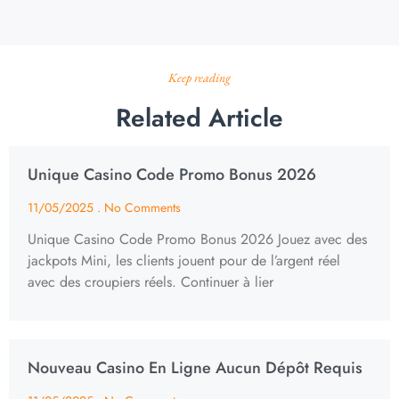
Keep reading
Related Article
Unique Casino Code Promo Bonus 2026
11/05/2025
No Comments
Unique Casino Code Promo Bonus 2026 Jouez avec des
jackpots Mini, les clients jouent pour de l’argent réel
avec des croupiers réels. Continuer à lier
Nouveau Casino En Ligne Aucun Dépôt Requis