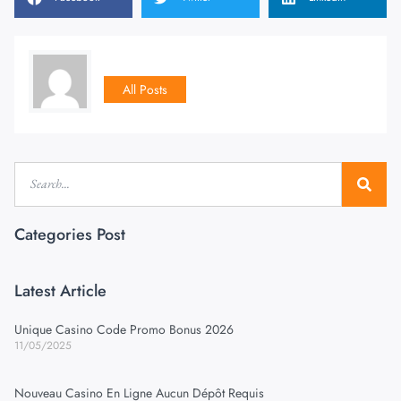
All Posts
Categories Post
Latest Article
Unique Casino Code Promo Bonus 2026
11/05/2025
Nouveau Casino En Ligne Aucun Dépôt Requis