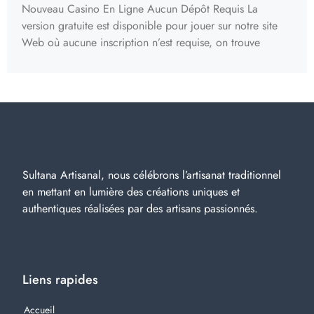
Nouveau Casino En Ligne Aucun Dépôt Requis La
version gratuite est disponible pour jouer sur notre site
Web où aucune inscription n’est requise, on trouve
Sultana Artisanal, nous célébrons l’artisanat traditionnel
en mettant en lumière des créations uniques et
authentiques réalisées par des artisans passionnés.
Liens rapides
Accueil