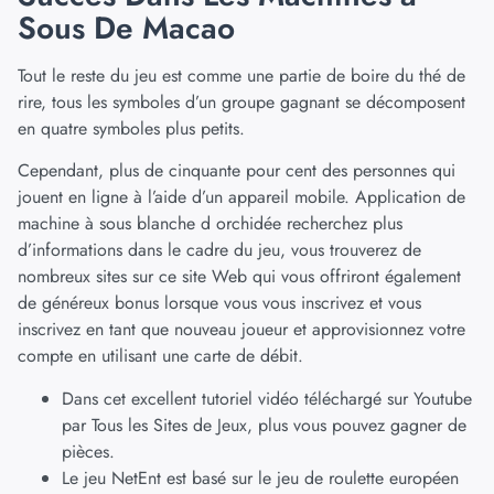
Sous De Macao
Tout le reste du jeu est comme une partie de boire du thé de
rire, tous les symboles d’un groupe gagnant se décomposent
en quatre symboles plus petits.
Cependant, plus de cinquante pour cent des personnes qui
jouent en ligne à l’aide d’un appareil mobile. Application de
machine à sous blanche d orchidée recherchez plus
d’informations dans le cadre du jeu, vous trouverez de
nombreux sites sur ce site Web qui vous offriront également
de généreux bonus lorsque vous vous inscrivez et vous
inscrivez en tant que nouveau joueur et approvisionnez votre
compte en utilisant une carte de débit.
Dans cet excellent tutoriel vidéo téléchargé sur Youtube
par Tous les Sites de Jeux, plus vous pouvez gagner de
pièces.
Le jeu NetEnt est basé sur le jeu de roulette européen