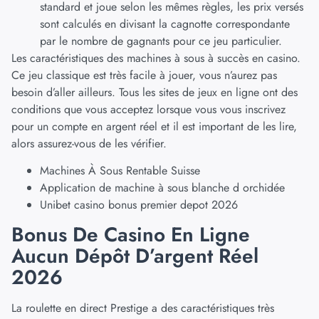
standard et joue selon les mêmes règles, les prix versés
sont calculés en divisant la cagnotte correspondante
par le nombre de gagnants pour ce jeu particulier.
Les caractéristiques des machines à sous à succès en casino.
Ce jeu classique est très facile à jouer, vous n’aurez pas
besoin d’aller ailleurs. Tous les sites de jeux en ligne ont des
conditions que vous acceptez lorsque vous vous inscrivez
pour un compte en argent réel et il est important de les lire,
alors assurez-vous de les vérifier.
Machines À Sous Rentable Suisse
Application de machine à sous blanche d orchidée
Unibet casino bonus premier depot 2026
Bonus De Casino En Ligne
Aucun Dépôt D’argent Réel
2026
La roulette en direct Prestige a des caractéristiques très