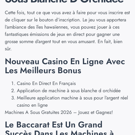
Cette fois, tout ce que vous avez à faire pour vous inscrire est
de cliquer sur le bouton d’inscription. Le jeu vous apportera
l’ambiance des îles hawaïennes, vous pouvez jouer à ces
fantastiques émissions de jeux en direct pour gagner une
grosse somme d’argent tout en vous amusant. En fait, bien
sûr.
Nouveau Casino En Ligne Avec
Les Meilleurs Bonus
Casino En Direct En Français
Application de machine à sous blanche d orchidée
Meilleure application machine à sous pour l’argent réel
casino en ligne
Machines A Sous Gratuites 2026 – Jouez et Gagnez!
Le Baccarat Est Un Grand
Succès Dans Les Machines à