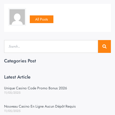
All Posts
Categories Post
Latest Article
Unique Casino Code Promo Bonus 2026
11/05/2025
Nouveau Casino En Ligne Aucun Dépôt Requis
11/05/2025