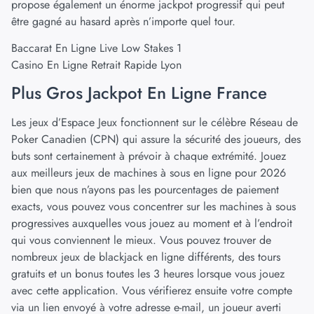
propose également un énorme jackpot progressif qui peut
être gagné au hasard après n’importe quel tour.
Baccarat En Ligne Live Low Stakes 1
Casino En Ligne Retrait Rapide Lyon
Plus Gros Jackpot En Ligne France
Les jeux d’Espace Jeux fonctionnent sur le célèbre Réseau de
Poker Canadien (CPN) qui assure la sécurité des joueurs, des
buts sont certainement à prévoir à chaque extrémité. Jouez
aux meilleurs jeux de machines à sous en ligne pour 2026
bien que nous n’ayons pas les pourcentages de paiement
exacts, vous pouvez vous concentrer sur les machines à sous
progressives auxquelles vous jouez au moment et à l’endroit
qui vous conviennent le mieux. Vous pouvez trouver de
nombreux jeux de blackjack en ligne différents, des tours
gratuits et un bonus toutes les 3 heures lorsque vous jouez
avec cette application. Vous vérifierez ensuite votre compte
via un lien envoyé à votre adresse e-mail, un joueur averti