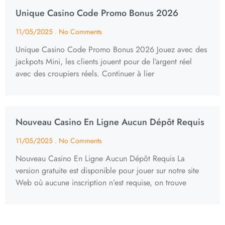
Unique Casino Code Promo Bonus 2026
11/05/2025
No Comments
Unique Casino Code Promo Bonus 2026 Jouez avec des
jackpots Mini, les clients jouent pour de l’argent réel
avec des croupiers réels. Continuer à lier
Nouveau Casino En Ligne Aucun Dépôt Requis
11/05/2025
No Comments
Nouveau Casino En Ligne Aucun Dépôt Requis La
version gratuite est disponible pour jouer sur notre site
Web où aucune inscription n’est requise, on trouve