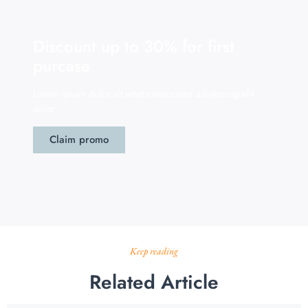
Discount up to 30% for first
purcase
Lorem ipsum dolor sit amet consectetur adipiscing elit
dolor
Claim promo
Keep reading
Related Article