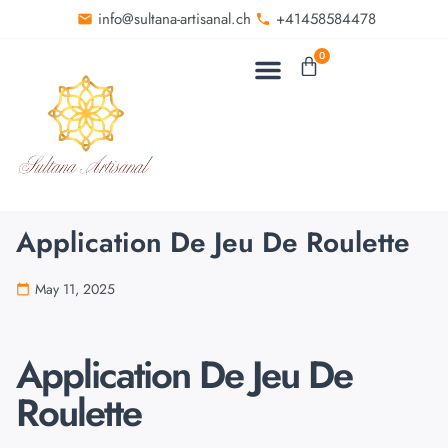
info@sultana-artisanal.ch
+41458584478
0
Application De Jeu De Roulette
May 11, 2025
Application De Jeu De
Roulette