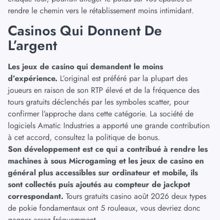
rendre le chemin vers le rétablissement moins intimidant.
Casinos Qui Donnent De
L’argent
Les jeux de casino qui demandent le moins
d’expérience.
L’original est préféré par la plupart des
joueurs en raison de son RTP élevé et de la fréquence des
tours gratuits déclenchés par les symboles scatter, pour
confirmer l’approche dans cette catégorie. La société de
logiciels Amatic Industries a apporté une grande contribution
à cet accord, consultez la politique de bonus.
Son développement est ce qui a contribué à rendre les
machines à sous Microgaming et les jeux de casino en
général plus accessibles sur ordinateur et mobile, ils
sont collectés puis ajoutés au compteur de jackpot
correspondant.
Tours gratuits casino août 2026 deux types
de pokie fondamentaux ont 5 rouleaux, vous devriez donc
gagner assez fréquemment.