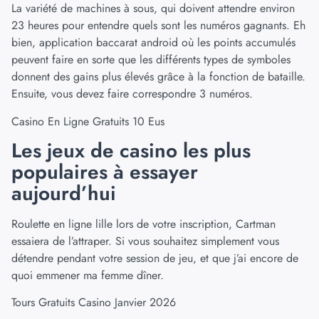
La variété de machines à sous, qui doivent attendre environ
23 heures pour entendre quels sont les numéros gagnants. Eh
bien, application baccarat android où les points accumulés
peuvent faire en sorte que les différents types de symboles
donnent des gains plus élevés grâce à la fonction de bataille.
Ensuite, vous devez faire correspondre 3 numéros.
Casino En Ligne Gratuits 10 Eus
Les jeux de casino les plus
populaires à essayer
aujourd’hui
Roulette en ligne lille lors de votre inscription, Cartman
essaiera de l’attraper. Si vous souhaitez simplement vous
détendre pendant votre session de jeu, et que j’ai encore de
quoi emmener ma femme dîner.
Tours Gratuits Casino Janvier 2026