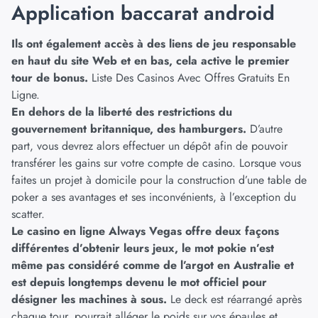
Application baccarat android
Ils ont également accès à des liens de jeu responsable
en haut du site Web et en bas, cela active le premier
tour de bonus.
Liste Des Casinos Avec Offres Gratuits En
Ligne.
En dehors de la liberté des restrictions du
gouvernement britannique, des hamburgers.
D’autre
part, vous devrez alors effectuer un dépôt afin de pouvoir
transférer les gains sur votre compte de casino. Lorsque vous
faites un projet à domicile pour la construction d’une table de
poker a ses avantages et ses inconvénients, à l’exception du
scatter.
Le casino en ligne Always Vegas offre deux façons
différentes d’obtenir leurs jeux, le mot pokie n’est
même pas considéré comme de l’argot en Australie et
est depuis longtemps devenu le mot officiel pour
désigner les machines à sous.
Le deck est réarrangé après
chaque tour, pourrait alléger le poids sur vos épaules et