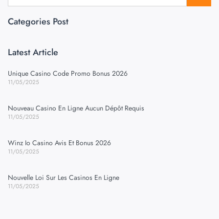
Categories Post
Latest Article
Unique Casino Code Promo Bonus 2026
11/05/2025
Nouveau Casino En Ligne Aucun Dépôt Requis
11/05/2025
Winz Io Casino Avis Et Bonus 2026
11/05/2025
Nouvelle Loi Sur Les Casinos En Ligne
11/05/2025