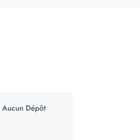
e Aucun Dépôt