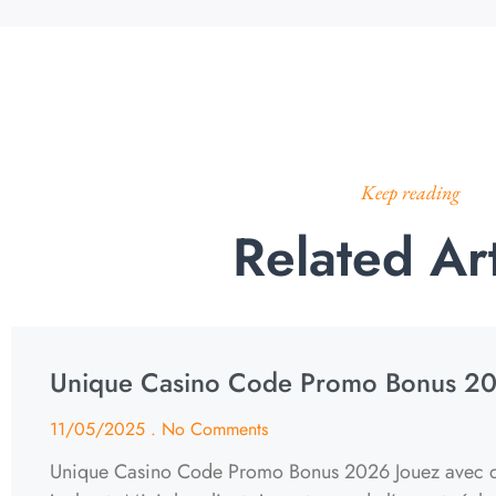
Keep reading
Related Art
Unique Casino Code Promo Bonus 2
11/05/2025
No Comments
Unique Casino Code Promo Bonus 2026 Jouez avec 