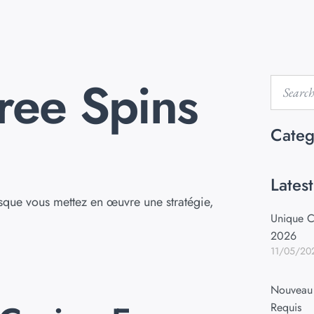
ree Spins
Categ
Latest
sque vous mettez en œuvre une stratégie,
Unique 
2026
11/05/20
Nouveau 
Requis