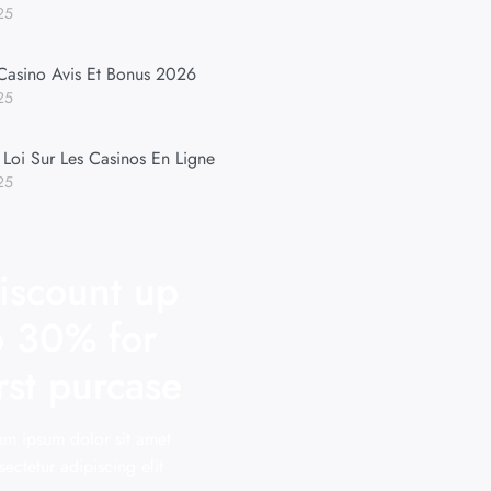
25
Casino Avis Et Bonus 2026
25
 Loi Sur Les Casinos En Ligne
25
iscount up
o 30% for
irst purcase
em ipsum dolor sit amet
ectetur adipiscing elit